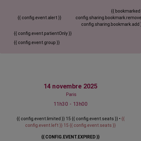
{{ bookmarked
{{ config.event.alert }}
config.sharing.bookmark.remove
config.sharing.bookmark.add 
{{ config.event.patientOnly }}
{{ config.event.group }}
14 novembre 2025
Paris
11h30 - 13h00
{{ config.event.limited }} 15 {{ config.event.seats }} •
{{
config.event.left }} 15 {{ config.event.seats }}
{{ CONFIG.EVENT.EXPIRED }}