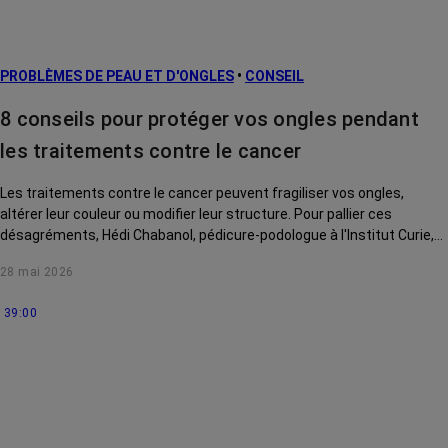
prévention
L’après cancer
PROBLÈMES DE PEAU ET D'ONGLES
•
CONSEIL
Traitements
contre le cancer
8 conseils pour protéger vos ongles pendant
La vie autour
les traitements contre le cancer
Les traitements contre le cancer peuvent fragiliser vos ongles,
altérer leur couleur ou modifier leur structure. Pour pallier ces
désagréments, Hédi Chabanol, pédicure-podologue à l'Institut Curie,
vous livre 8 conseils en vidéo.
28 mai 2026
39:00