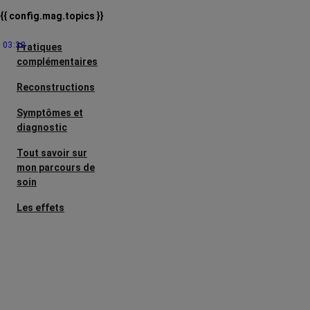
{{ config.mag.topics }}
03:32
Pratiques
complémentaires
Reconstructions
Symptômes et
diagnostic
Tout savoir sur
mon parcours de
soin
Les effets
secondaires
Cancers
métastatiques
Facteurs de
risque et