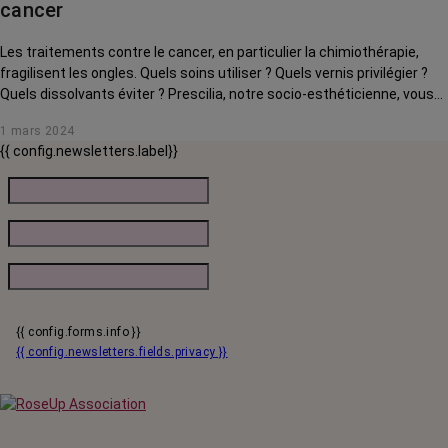
cancer
Les traitements contre le cancer, en particulier la chimiothérapie,
fragilisent les ongles. Quels soins utiliser ? Quels vernis privilégier ?
Quels dissolvants éviter ? Prescilia, notre socio-esthéticienne, vous
donne des conseils pour les protéger et les nourrir avant, pendant et
1 mars 2024
après vos traitements.
{{ config.newsletters.label}}
{{ config.forms.info }}
{{ config.newsletters.fields.privacy }}