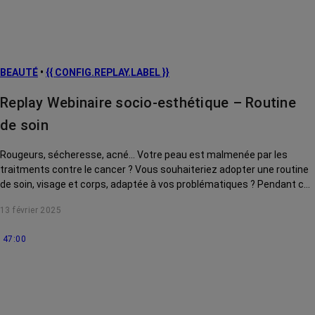
BEAUTÉ
•
{{ CONFIG.REPLAY.LABEL }}
Replay Webinaire socio-esthétique – Routine
de soin
Rougeurs, sécheresse, acné... Votre peau est malmenée par les
traitments contre le cancer ? Vous souhaiteriez adopter une routine
de soin, visage et corps, adaptée à vos problématiques ? Pendant ce
webinaire, Prescilia Wrobel, socio-esthéticienne, vous conseille des
13 février 2025
produits incontournables, à avoir dans votre salle de bain pour
démarrer votre routine beauté. Ce webinaire a été enregistré le 23
47:00
juillet 2024.