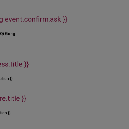
ig.event.confirm.ask }}
 Qi Gong
ss.title }}
ption }}
e.title }}
tion }}