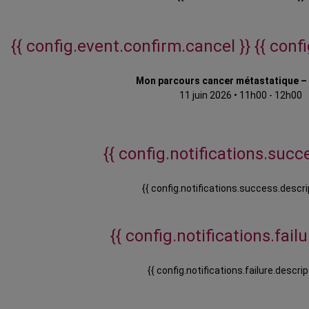
{{ config.event.confirm.cancel }}
{{ conf
Mon parcours cancer métastatique –
11 juin 2026
•
11h00 - 12h00
{{ config.notifications.succe
{{ config.notifications.success.descri
{{ config.notifications.failur
{{ config.notifications.failure.descrip