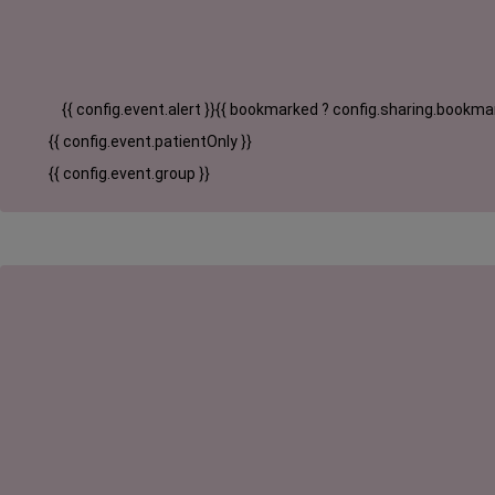
{{ config.event.alert }}
{{ bookmarked ? config.sharing.bookmar
{{ config.event.patientOnly }}
{{ config.event.group }}