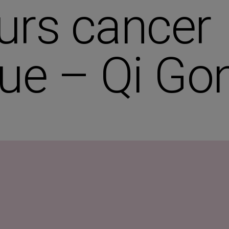
urs cancer
ue – Qi Go