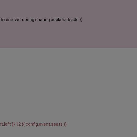
k.remove : config.sharing.bookmark.add }}
t.left }} 12 {{ config.event.seats }}