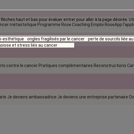
flèches haut et bas pour évaluer entrer pour aller à la page désirée. Uti
ncer métastatique
Programme Rose Coaching Emploi
RoseApp l’appl
io-esthétique
ongles fragilisés par le cancer
perte de sourcils liée a
oisse et stress liés au cancer
ts contre le cancer
Pratiques complémentaires
Reconstructions
Can
rate
Je deviens ambassadrice
Je deviens une entreprise partenaire
Oc