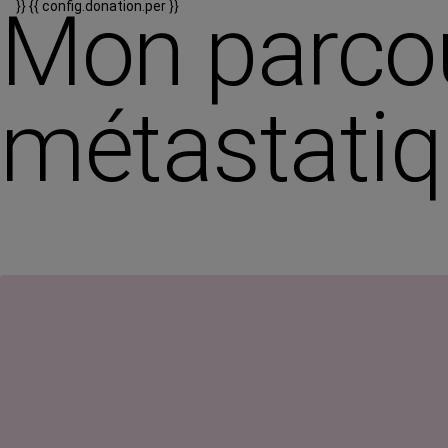
Mon parco
}}
{{ config.donation.per }}
métastatiq