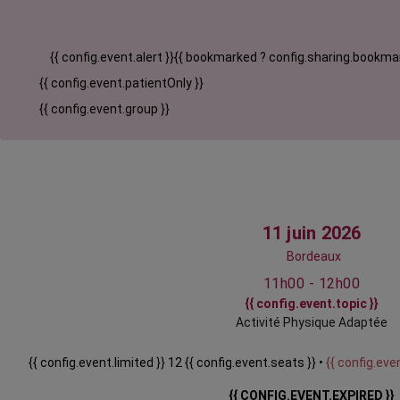
{{ config.event.alert }}
{{ bookmarked ? config.sharing.bookmar
{{ config.event.patientOnly }}
{{ config.event.group }}
11 juin 2026
Bordeaux
11h00 - 12h00
{{ config.event.topic }}
Activité Physique Adaptée
{{ config.event.limited }} 12 {{ config.event.seats }} •
{{ config.even
{{ CONFIG.EVENT.EXPIRED }}