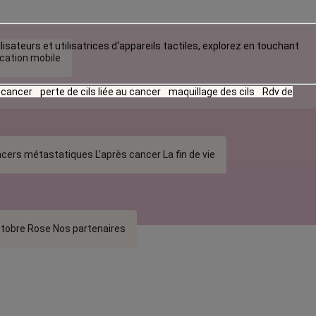
lisateurs et utilisatrices d‘appareils tactiles, explorez en touchant
ication mobile
u cancer
perte de cils liée au cancer
maquillage des cils
Rdv de
cers métastatiques
L’après cancer
La fin de vie
tobre Rose
Nos partenaires