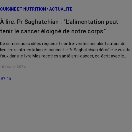
CUISINE ET NUTRITION
•
ACTUALITÉ
À lire. Pr Saghatchian : “L’alimentation peut
tenir le cancer éloigné de notre corps”
De nombreuses idées reçues et contre-vérités circulent autour du
lien entre alimentation et cancer. Le Pr Saghatchian démêle le vrai du
faux dans le livre Mes recettes santé anti-cancer, co-écrit avec le
chef cuisinier Guillaume Marinette. En bonus : de savoureuses
16 février 2024
recettes, faciles à préparer, pour aider notre corps à s’armer contre le
cancer.
57:00