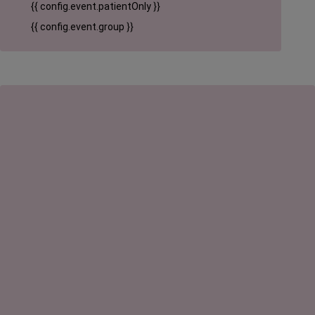
{{ config.event.patientOnly }}
{{ config.event.group }}