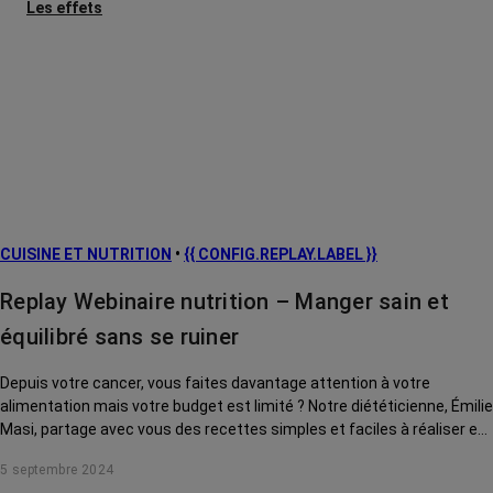
Les effets
secondaires
Cancers
métastatiques
Facteurs de
risque et
prévention
L’après cancer
CUISINE ET NUTRITION
•
{{ CONFIG.REPLAY.LABEL }}
Traitements
contre le cancer
Replay Webinaire nutrition – Manger sain et
La vie autour
équilibré sans se ruiner
Depuis votre cancer, vous faites davantage attention à votre
alimentation mais votre budget est limité ? Notre diététicienne, Émilie
Masi, partage avec vous des recettes simples et faciles à réaliser et
vous donne de précieux conseils pour manger sain et équilibré sans
5 septembre 2024
vous ruiner.