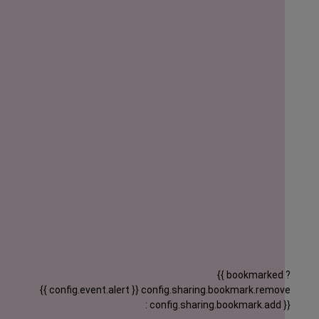
{{ bookmarked ?
{{ config.event.alert }}
config.sharing.bookmark.remove
: config.sharing.bookmark.add }}