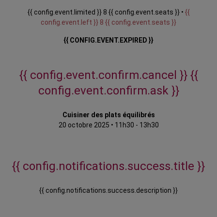
{{ config.event.limited }} 8 {{ config.event.seats }} •
{{
config.event.left }} 8 {{ config.event.seats }}
{{ CONFIG.EVENT.EXPIRED }}
{{ config.event.confirm.cancel }}
{{
config.event.confirm.ask }}
Cuisiner des plats équilibrés
20 octobre 2025
•
11h30 - 13h30
{{ config.notifications.success.title }}
{{ config.notifications.success.description }}