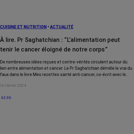
CUISINE ET NUTRITION
•
ACTUALITÉ
À lire. Pr Saghatchian : “L’alimentation peut
tenir le cancer éloigné de notre corps”
De nombreuses idées reçues et contre-vérités circulent autour du
lien entre alimentation et cancer. Le Pr Saghatchian démêle le vrai du
faux dans le livre Mes recettes santé anti-cancer, co-écrit avec le
chef cuisinier Guillaume Marinette. En bonus : de savoureuses
16 février 2024
recettes, faciles à préparer, pour aider notre corps à s’armer contre le
cancer.
63:00