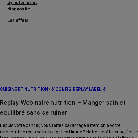
Symptômes et
diagnostic
Les effets
secondaires
Cancers
métastatiques
L’après cancer
Facteurs de
risque et
prévention
CUISINE ET NUTRITION
•
{{ CONFIG.REPLAY.LABEL }}
Traitements
contre le cancer
Replay Webinaire nutrition – Manger sain et
La vie autour
équilibré sans se ruiner
Depuis votre cancer, vous faites davantage attention à votre
alimentation mais votre budget est limité ? Notre diététicienne, Émilie