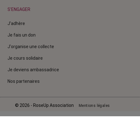
S'ENGAGER
J'adhère
Je fais un don
J'organise une collecte
Je cours solidaire
Je deviens ambassadrice
Nos partenaires
© 2026 - RoseUp Association
Mentions légales