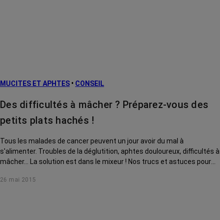
MUCITES ET APHTES
•
CONSEIL
Des difficultés à mâcher ? Préparez-vous des
petits plats hachés !
Tous les malades de cancer peuvent un jour avoir du mal à
s'alimenter. Troubles de la déglutition, aphtes douloureux, difficultés à
mâcher... La solution est dans le mixeur ! Nos trucs et astuces pour
manger vite mais bien.
26 mai 2015