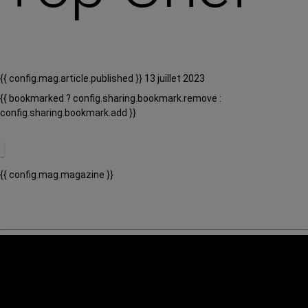
{{ config.mag.article.published }} 13 juillet 2023
{{ bookmarked ? config.sharing.bookmark.remove :
config.sharing.bookmark.add }}
{{ config.mag.magazine }}