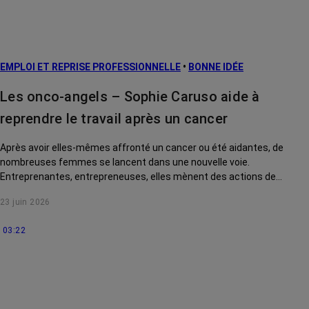
EMPLOI ET REPRISE PROFESSIONNELLE
•
BONNE IDÉE
Les onco-angels – Sophie Caruso aide à
reprendre le travail après un cancer
Après avoir elles-mêmes affronté un cancer ou été aidantes, de
nombreuses femmes se lancent dans une nouvelle voie.
Entreprenantes, entrepreneuses, elles mènent des actions de
solidarité pour rendre la vie des malades plus douce. Rencontre avec
23 juin 2026
Sophie Caruso, présidente de La Niaque.
03:22