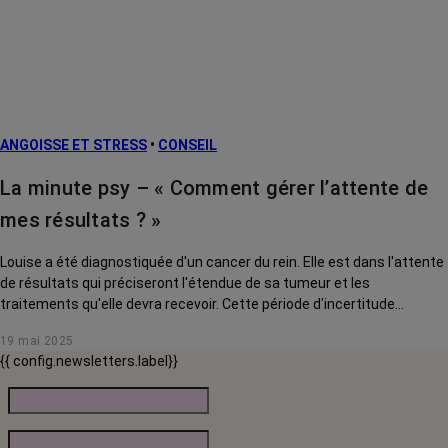
ANGOISSE ET STRESS
•
CONSEIL
La minute psy – « Comment gérer l’attente de
mes résultats ? »
Louise a été diagnostiquée d'un cancer du rein. Elle est dans l'attente
de résultats qui préciseront l'étendue de sa tumeur et les
traitements qu'elle devra recevoir. Cette période d'incertitude
l'angoisse profondément. Léonor Fasse, psychologue à Gustave
19 mai 2025
Roussy, lui donne des conseils pour apprivoiser son émotion.
{{ config.newsletters.label}}