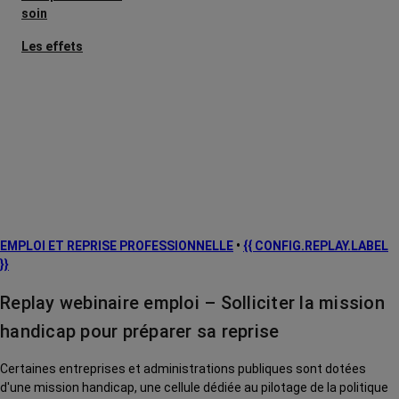
soin
Les effets
secondaires
Cancers
métastatiques
Facteurs de
risque et
prévention
L’après cancer
EMPLOI ET REPRISE PROFESSIONNELLE
•
{{ CONFIG.REPLAY.LABEL
Traitements
}}
contre le cancer
Replay webinaire emploi – Solliciter la mission
La vie autour
handicap pour préparer sa reprise
Certaines entreprises et administrations publiques sont dotées
d'une mission handicap, une cellule dédiée au pilotage de la politique