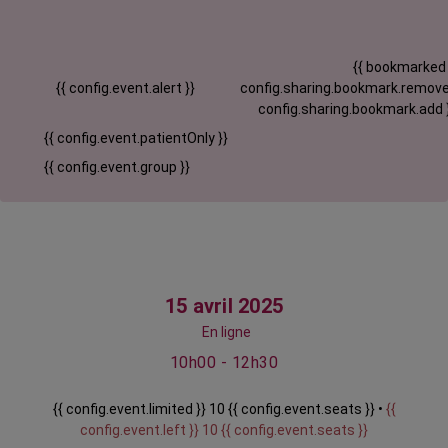
{{ bookmarked
{{ config.event.alert }}
config.sharing.bookmark.remove
config.sharing.bookmark.add 
{{ config.event.patientOnly }}
{{ config.event.group }}
15 avril 2025
En ligne
10h00 - 12h30
{{ config.event.limited }} 10 {{ config.event.seats }} •
{{
config.event.left }} 10 {{ config.event.seats }}