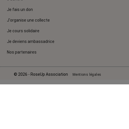
Je fais un don
J'organise une collecte
Je cours solidaire
Je deviens ambassadrice
Nos partenaires
© 2026 - RoseUp Association
Mentions légales