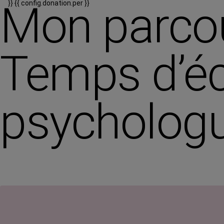
Mon parcou
}}
{{ config.donation.per }}
Temps d’é
psycholog