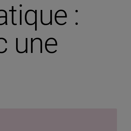
tique :
c une