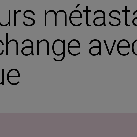
rs métasta
change ave
ue