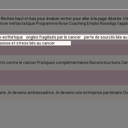
flèches haut et bas pour évaluer entrer pour aller à la page désirée. Uti
ncer métastatique
Programme Rose Coaching Emploi
RoseApp l’appl
io-esthétique
ongles fragilisés par le cancer
perte de sourcils liée a
oisse et stress liés au cancer
ts contre le cancer
Pratiques complémentaires
Reconstructions
Can
rate
Je deviens ambassadrice
Je deviens une entreprise partenaire
Oc