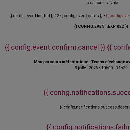
La saison estivale
{{ config.event.limited }} 12 {{ config.event.seats }} •
{{ config.even
{{ CONFIG.EVENT.EXPIRED }}
{{ config.event.confirm.cancel }}
{{ conf
Mon parcours métastatique : Temps d’échange a
9 juillet 2026
•
10h00 - 11h30
{{ config.notifications.succe
{{ config.notifications.success.descri
{{ config.notifications.failur