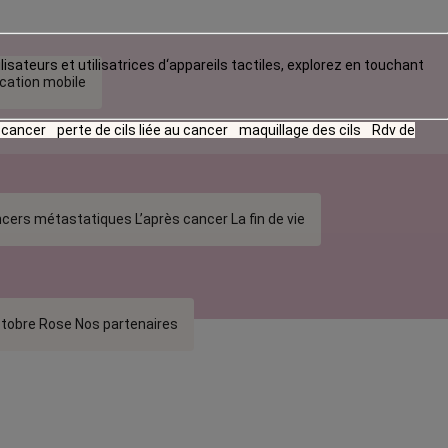
lisateurs et utilisatrices d‘appareils tactiles, explorez en touchant
ication mobile
u cancer
perte de cils liée au cancer
maquillage des cils
Rdv de
cers métastatiques
L’après cancer
La fin de vie
tobre Rose
Nos partenaires