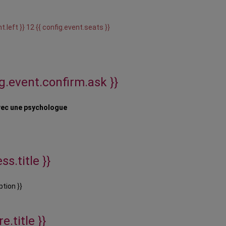
t.left }} 12 {{ config.event.seats }}
ig.event.confirm.ask }}
vec une psychologue
ss.title }}
ption }}
e.title }}