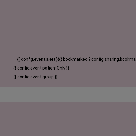
{{ config.event.alert }}
{{ bookmarked ? config.sharing.bookmar
{{ config.event.patientOnly }}
{{ config.event.group }}