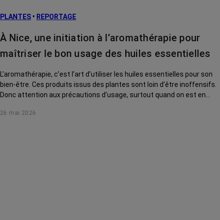
L’après cancer
PLANTES
•
REPORTAGE
Traitements
contre le cancer
À Nice, une initiation à l’aromathérapie pour
La vie autour
maîtriser le bon usage des huiles essentielles
L’aromathérapie, c’est l’art d’utiliser les huiles essentielles pour son
bien-être. Ces produits issus des plantes sont loin d’être inoffensifs.
Donc attention aux précautions d’usage, surtout quand on est en
traitement de cancer. Direction l’Institut Mozart, de Nice, pour s’initier
26 mai 2026
auprès d’une experte.