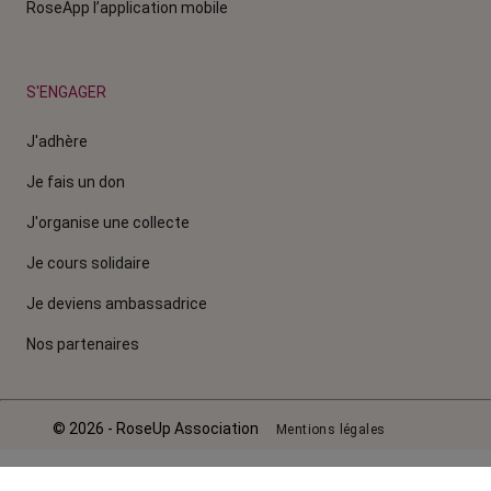
RoseApp l’application mobile
S'ENGAGER
J'adhère
Je fais un don
J'organise une collecte
Je cours solidaire
Je deviens ambassadrice
Nos partenaires
© 2026 - RoseUp Association
Mentions légales