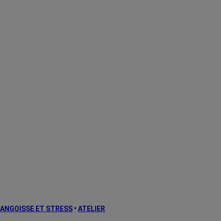
ANGOISSE ET STRESS
•
ATELIER