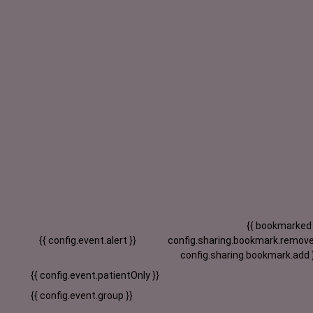
{{ bookmarked
{{ config.event.alert }}
config.sharing.bookmark.remove
config.sharing.bookmark.add 
{{ config.event.patientOnly }}
{{ config.event.group }}