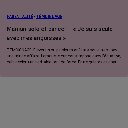
PARENTALITÉ
•
TÉMOIGNAGE
Maman solo et cancer – « Je suis seule
avec mes angoisses »
TÉMOIGNAGE. Élever un ou plusieurs enfants seule n’est pas
une mince affaire. Lorsque le cancer s’impose dans l’équation,
cela devient un véritable tour de force. Entre galères et charge
mentale, amour et colère, sororité et système D, Sabrina, 41
ans et touchée par un cancer métastatique, témoigne de sa
solitude face aux angoisses causées par sa maladie.