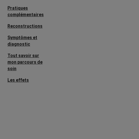
Pratiques
complémentaires
Reconstructions
Symptômes et
diagnostic
Tout savoir sur
mon parcours de
soin
Les effets
secondaires
Cancers
métastatiques
Facteurs de
risque et
prévention