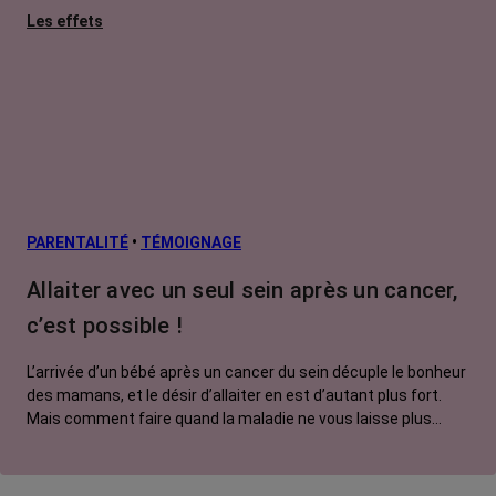
Les effets
secondaires
Cancers
métastatiques
Facteurs de
risque et
prévention
L’après cancer
PARENTALITÉ
•
TÉMOIGNAGE
Traitements
Allaiter avec un seul sein après un cancer,
contre le cancer
c’est possible !
La vie autour
L’arrivée d’un bébé après un cancer du sein décuple le bonheur
des mamans, et le désir d’allaiter en est d’autant plus fort.
Mais comment faire quand la maladie ne vous laisse plus
qu’un sein ? Mal, peu ou pas accompagnées, ces jeunes
mères se retrouvent trop souvent bien seules, alors que des
solutions existent ! Tour d’horizon.