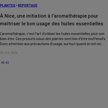
PLANTES
•
REPORTAGE
À Nice, une initiation à l’aromathérapie pour
maîtriser le bon usage des huiles essentielles
L’aromathérapie, c’est l’art d’utiliser les huiles essentielles pour son
bien-être. Ces produits issus des plantes sont loin d’être inoffensifs.
Donc attention aux précautions d’usage, surtout quand on est en
traitement de cancer. Direction l’Institut Mozart, de Nice, pour s’initier
26 mai 2026
auprès d’une experte.
40:42