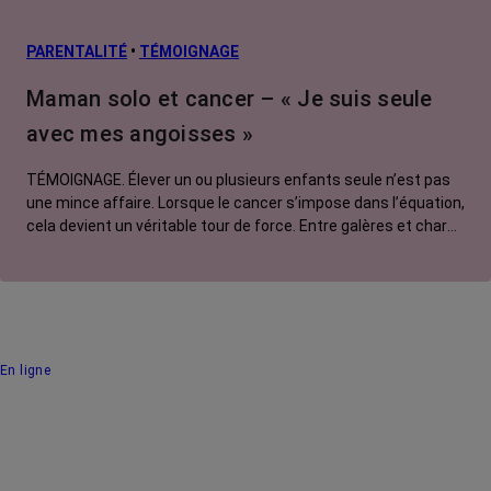
PARENTALITÉ
•
TÉMOIGNAGE
Maman solo et cancer – « Je suis seule
avec mes angoisses »
TÉMOIGNAGE. Élever un ou plusieurs enfants seule n’est pas
une mince affaire. Lorsque le cancer s’impose dans l’équation,
cela devient un véritable tour de force. Entre galères et charge
mentale, amour et colère, sororité et système D, Sabrina, 41
ans et touchée par un cancer métastatique, témoigne de sa
solitude face aux angoisses causées par sa maladie.
En ligne