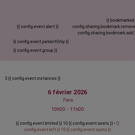
{{ bookmarked
{{ config.event.alert }}
config.sharing.bookmark.remove
config.sharing.bookmark.add 
{{ config.event.patientOnly }}
{{ config.event.group }}
3 {{ config.event.instances }}
6 février 2026
Paris
10h00 - 11h00
{{ config.event.limited }} 10 {{ config.event.seats }} •
{{
config.event.left }} 10 {{ config.event.seats }}