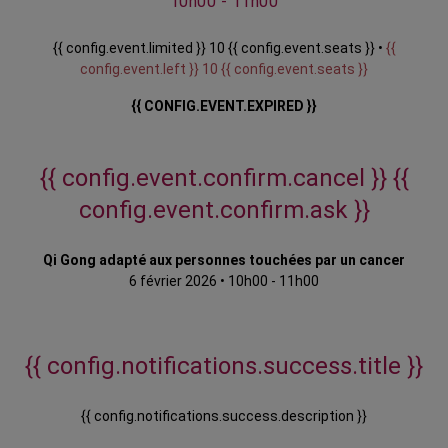
10h00 - 11h00
{{ config.event.limited }} 10 {{ config.event.seats }} •
{{
config.event.left }} 10 {{ config.event.seats }}
{{ CONFIG.EVENT.EXPIRED }}
{{ config.event.confirm.cancel }}
{{
config.event.confirm.ask }}
Qi Gong adapté aux personnes touchées par un cancer
6 février 2026
•
10h00 - 11h00
{{ config.notifications.success.title }}
{{ config.notifications.success.description }}