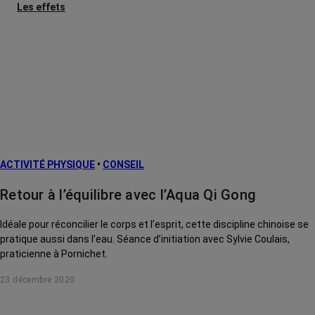
Les effets
secondaires
Cancers
métastatiques
Facteurs de
risque et
prévention
L’après cancer
ACTIVITÉ PHYSIQUE
•
CONSEIL
Traitements
contre le cancer
Retour à l’équilibre avec l’Aqua Qi Gong
La vie autour
Idéale pour réconcilier le corps et l’esprit, cette discipline chinoise se
pratique aussi dans l’eau. Séance d’initiation avec Sylvie Coulais,
praticienne à Pornichet.
23 décembre 2020