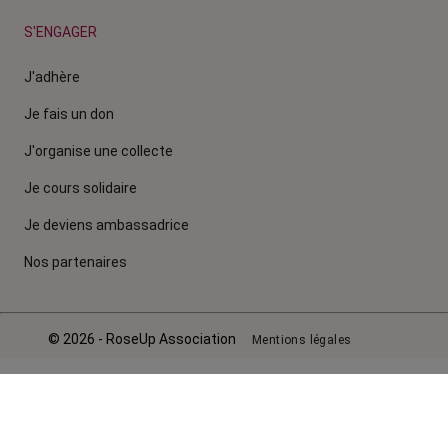
S'ENGAGER
J'adhère
Je fais un don
J'organise une collecte
Je cours solidaire
Je deviens ambassadrice
Nos partenaires
© 2026 - RoseUp Association
Mentions légales