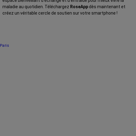
espace bienveillant d’échange et d’entraide pour mieux vivre la
maladie au quotidien. Téléchargez
RoseApp
dès maintenant et
créez un véritable cercle de soutien sur votre smartphone !
Paris