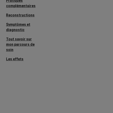
Pratiques
complémentaires
Reconstructions
Symptômes et
diagnostic
Tout savoir sur
mon parcours de
soin
Les effets
secondaires
Cancers
métastatiques
Facteurs de
risque et
prévention
L’après cancer