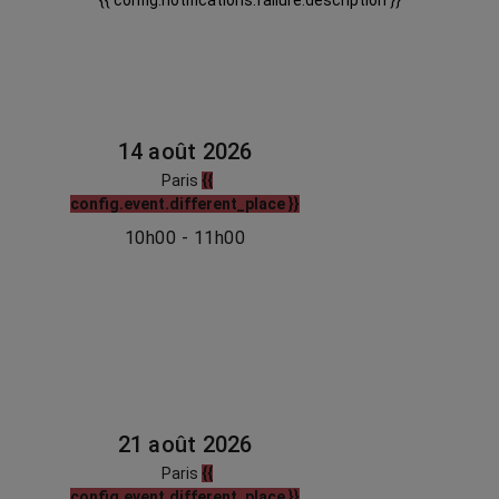
{{ config.notifications.failure.description }}
14 août 2026
Paris
{{
config.event.different_place }}
10h00 - 11h00
21 août 2026
Paris
{{
config.event.different_place }}