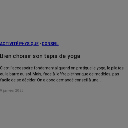
métastatiques
Facteurs de
risque et
prévention
L’après cancer
ACTIVITÉ PHYSIQUE
•
CONSEIL
Traitements
contre le cancer
Bien choisir son tapis de yoga
La vie autour
C’est l’accessoire fondamental quand on pratique le yoga, le pilates
ou la barre au sol. Mais, face à l’offre pléthorique de modèles, pas
facile de se décider. On a donc demandé conseil à une
professionnelle.
9 janvier 2025