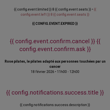
{{ config.event.limited }} 8 {{ config.event.seats }} •
{{
config.event.left }} 8 {{ config.event.seats }}
{{ CONFIG.EVENT.EXPIRED }}
{{ config.event.confirm.cancel }}
{{
config.event.confirm.ask }}
Rose pilates, le pilates adapté aux personnes touchées par un
cancer
18 février 2026
•
11h00 - 12h00
{{ config.notifications.success.title }}
{{ config.notifications.success.description }}