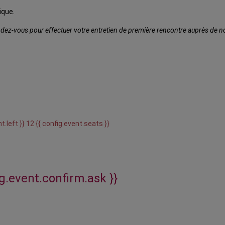
ique.
ez-vous pour effectuer votre entretien de première rencontre auprès de notr
t.left }} 12 {{ config.event.seats }}
ig.event.confirm.ask }}