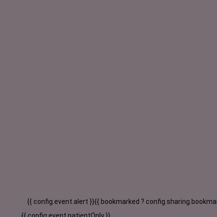
{{ config.event.alert }}
{{ bookmarked ? config.sharing.bookmar
{{ config.event.patientOnly }}