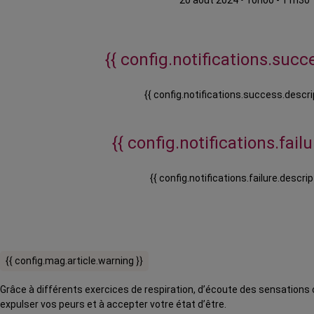
20 août 2024
•
10h00 - 11h30
{{ config.notifications.succe
{{ config.notifications.success.descri
{{ config.notifications.failur
{{ config.notifications.failure.descrip
{{ config.mag.article.warning }}
Grâce à différents exercices de respiration, d’écoute des sensations c
expulser vos peurs et à accepter votre état d’être.