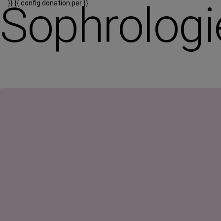
Sophrologi
}}
{{ config.donation.per }}