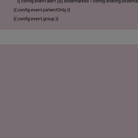
{{ config.event.alert }}
{{ bookmarked ? config.sharing.bookmar
{{ config.event.patientOnly }}
{{ config.event.group }}