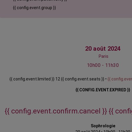
{{ config.event.group }}
20 août 2024
Paris
10h00 - 11h30
{{ config.event.limited }} 12 {{ config.event.seats }} •
{{ config.even
{{ CONFIG.EVENT.EXPIRED }}
{{ config.event.confirm.cancel }}
{{ conf
Sophrologie