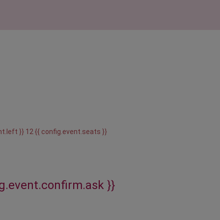
t.left }} 12 {{ config.event.seats }}
ig.event.confirm.ask }}