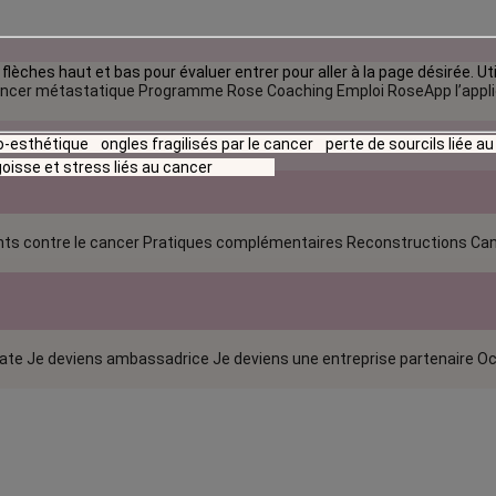
flèches haut et bas pour évaluer entrer pour aller à la page désirée. Uti
ncer métastatique
Programme Rose Coaching Emploi
RoseApp l’appl
io-esthétique
ongles fragilisés par le cancer
perte de sourcils liée a
oisse et stress liés au cancer
ts contre le cancer
Pratiques complémentaires
Reconstructions
Can
rate
Je deviens ambassadrice
Je deviens une entreprise partenaire
Oc