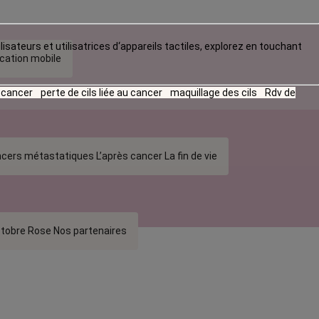
lisateurs et utilisatrices d‘appareils tactiles, explorez en touchant
ication mobile
u cancer
perte de cils liée au cancer
maquillage des cils
Rdv de
cers métastatiques
L’après cancer
La fin de vie
tobre Rose
Nos partenaires