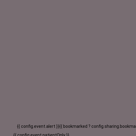
{{ config.event.alert }}
{{ bookmarked ? config.sharing.bookmar
{{ config.event.patientOnly }}