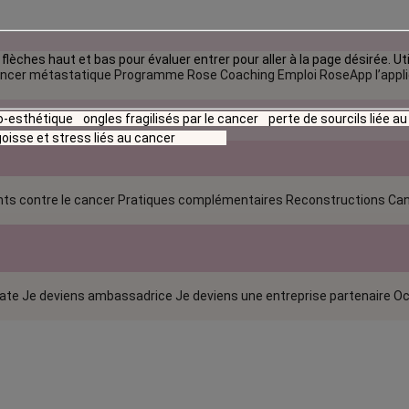
flèches haut et bas pour évaluer entrer pour aller à la page désirée. Uti
ncer métastatique
Programme Rose Coaching Emploi
RoseApp l’appl
io-esthétique
ongles fragilisés par le cancer
perte de sourcils liée a
oisse et stress liés au cancer
ts contre le cancer
Pratiques complémentaires
Reconstructions
Can
rate
Je deviens ambassadrice
Je deviens une entreprise partenaire
Oc