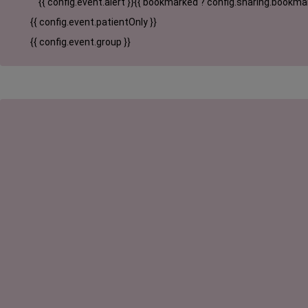
{{ config.event.alert }}
{{ bookmarked ? config.sharing.bookmar
{{ config.event.patientOnly }}
{{ config.event.group }}