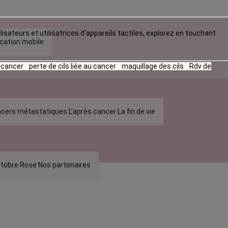
lisateurs et utilisatrices d‘appareils tactiles, explorez en touchant
ication mobile
u cancer
perte de cils liée au cancer
maquillage des cils
Rdv de
cers métastatiques
L’après cancer
La fin de vie
tobre Rose
Nos partenaires