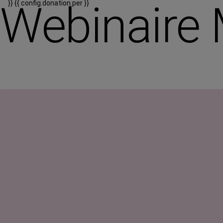
Webinaire 
}}
{{ config.donation.per }}