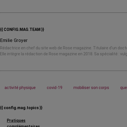
{{ CONFIG.MAG.TEAM }}
Emilie Groyer
Rédactrice en chef du site web de Rose magazine. Titulaire d'un doctor
Elle intègre la rédaction de Rose magazine en 2018. Sa spécialité : vu
activité physique
covid-19
mobiliser son corps
que
{{ config.mag.topics }}
Pratiques
complémentaires