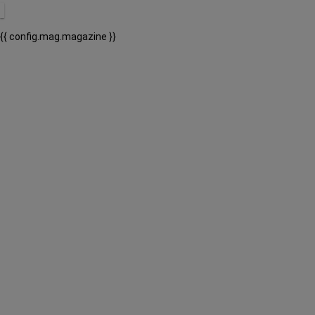
{{ config.mag.magazine }}