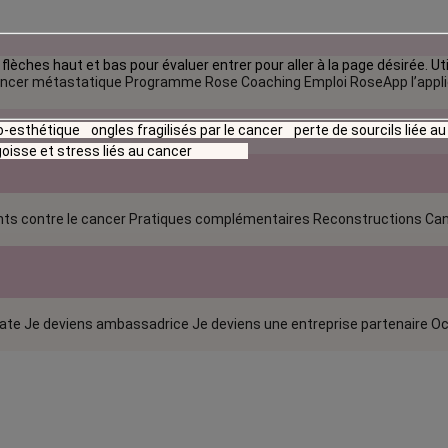
flèches haut et bas pour évaluer entrer pour aller à la page désirée. Uti
ncer métastatique
Programme Rose Coaching Emploi
RoseApp l’appl
io-esthétique
ongles fragilisés par le cancer
perte de sourcils liée a
oisse et stress liés au cancer
ts contre le cancer
Pratiques complémentaires
Reconstructions
Can
rate
Je deviens ambassadrice
Je deviens une entreprise partenaire
Oc