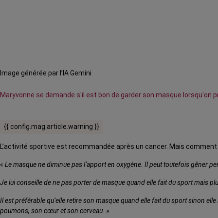
Image générée par l’IA Gemini
Maryvonne se demande s'il est bon de garder son masque lorsqu'on prat
{{ config.mag.article.warning }}
L’activité sportive est recommandée après un cancer. Mais comment l
«
Le masque ne diminue pas l’apport en oxygène. Il peut toutefois gêner pen
Je lui conseille de ne pas porter de masque quand elle fait du sport mais plutô
Il est préférable qu’elle retire son masque quand elle fait du sport sinon elle
poumons, son cœur et son cerveau.
»