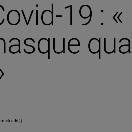
ovid-19 : « 
masque quan
»
kmark.add }}