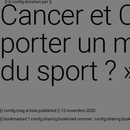
Cancer et C
}}
{{ config.donation.per }}
porter un 
du sport ? 
{{ config.mag.article.published }} 12 novembre 2020
{{ bookmarked ? config.sharing.bookmark.remove : config.sharing.boo