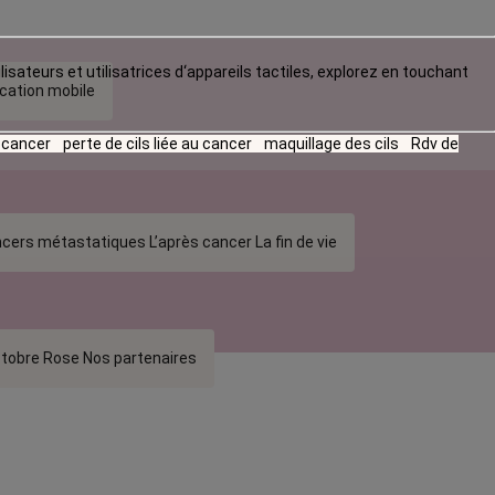
lisateurs et utilisatrices d‘appareils tactiles, explorez en touchant
ication mobile
u cancer
perte de cils liée au cancer
maquillage des cils
Rdv de
cers métastatiques
L’après cancer
La fin de vie
tobre Rose
Nos partenaires