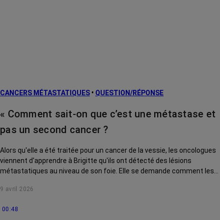
Cancers
métastatiques
Facteurs de
risque et
prévention
L’après cancer
CANCERS MÉTASTATIQUES
•
QUESTION/RÉPONSE
Traitements
contre le cancer
« Comment sait-on que c’est une métastase et
La vie autour
pas un second cancer ?
Alors qu'elle a été traitée pour un cancer de la vessie, les oncologues
viennent d'apprendre à Brigitte qu'ils ont détecté des lésions
métastatiques au niveau de son foie. Elle se demande comment les
médecins peuvent être sûrs que cette tumeur est bien issue de la
9 avril 2026
première et qu'il ne s'agit pas d'un nouveau cancer. Le Pr Mahasti
Saghatchian, oncologue à l'hôpital américain de Neuilly, lui répond.
00:48