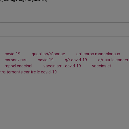
covid-19
question/réponse
anticorps monoclonaux
coronavirus
covid-19
q/r covid-19
q/r sur le cancer
rappel vaccinal
vaccin anti-covid-19
vaccins et
traitements contre le covid-19