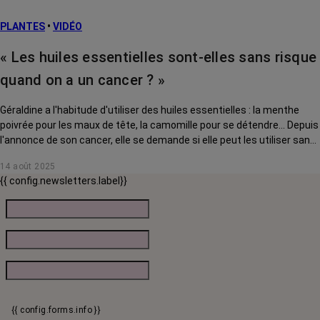
PLANTES
•
VIDÉO
« Les huiles essentielles sont-elles sans risque
quand on a un cancer ? »
Géraldine a l'habitude d'utiliser des huiles essentielles : la menthe
poivrée pour les maux de tête, la camomille pour se détendre... Depuis
l'annonce de son cancer, elle se demande si elle peut les utiliser sans
risque. Le Dr Véronique Pelagatti, pharmacienne à l'IUCT-Oncopole
14 août 2025
(Toulouse), lui répond.
{{ config.newsletters.label}}
{{ config.forms.info }}