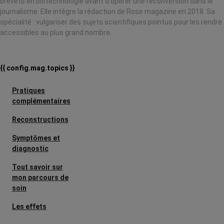
brevets en biotechnologie avant d'opérer une reconversion dans le
journalisme. Elle intègre la rédaction de Rose magazine en 2018. Sa
spécialité : vulgariser des sujets scientifiques pointus pour les rendre
accessibles au plus grand nombre.
{{ config.mag.topics }}
Pratiques
complémentaires
Reconstructions
Symptômes et
diagnostic
Tout savoir sur
mon parcours de
soin
Les effets
secondaires