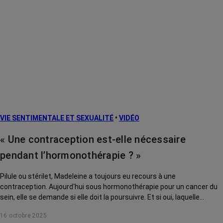
VIE SENTIMENTALE ET SEXUALITÉ
•
VIDÉO
« Une contraception est-elle nécessaire
pendant l’hormonothérapie ? »
Pilule ou stérilet, Madeleine a toujours eu recours à une
contraception. Aujourd'hui sous hormonothérapie pour un cancer du
sein, elle se demande si elle doit la poursuivre. Et si oui, laquelle
privilégier. Le Dr Barbara Pistilli, oncologue à Gustave Roussy (Villejuif),
16 octobre 2025
lui répond.