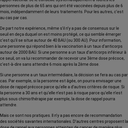
personnes de plus de 65 ans qui ont été vaccinées depuis plus de 6
mois, indépendamment de leurs traitements. Pour les autres, c’est
au cas par cas.
De part notre expérience, même s’il n’y a pas de consensus sur le
seuil en deça duquel on est moins protégé, ce qui semble émerger
c’est qu’il se situe autour de 40 BAU (ou 300 AU). Pour information,
une personne qui répond bien à la vaccination à un taux d’anticorps
autour de 2000 BAU. Si une personne a un taux d’anticorps inférieur à
ce seuil, on va lui recommander de recevoir une 3ème dose précoce,
c’est-à-dire sans attendre 6 mois après la 2ème dose.
Si une personne a un taux intermédiaire, la décision se fera au cas par
cas. Par exemple, si la personne est âgée, on pourra envisager une
dose de rappel précoce parce qu’elle a d’autres critères de risque. Si
la personne a 30 ans et qu’elle n’est pas à risque parce qu’elle n’est
plus sous chimiothérapie par exemple, la dose de rappel pourra
attendre.
Mais ce sont nos pratiques. Il n’y a pas encore de recommandation
des sociétés savantes internationales. D’autres centres proposent la
dose de rappel aux personnes atteintes de cancer de manière plus