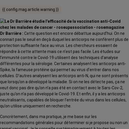
{{ config.mag.article.warning }}
Dr Barrière :
Cette question est encore débattue aujourd’hui. On ne
connait pas le seuil en deçà duquel les anticorps ne confèrent plus de
protection suffisante face au virus. Les chercheurs essaient de
répondre à cette attente mais ce n’est pas facile. Les études sur
l’immunité contre le Covid-19 utilisent des techniques d’analyse
différentes pour la sérologie. Certaines analysent les anticorps anti-
Spike, la fameuse protéine qui permet au virus d’entrer dans nos
cellules. D’autres analysent les anticorps anti-N, qui ne sont présents
que lorsqu’on a développé la maladie. Si on ne les détecte pas, ça ne
veut donc pas dire qu’on n’a pas été en contact avec le Sars-Cov-2,
juste qu’on n’a pas développé le Covid-19. Et enfin, il y a les anticorps
neutralisants, capables de bloquer l’entrée du virus dans les cellules,
qu’on utilise uniquement en recherche.
Concrètement, dans ma pratique, je me base sur les
recommandations générales pour déterminer si je propose ou non un
rappel vaccinal. Je le conseille systématiquement à toutes les