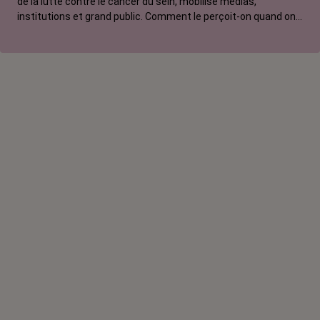
de la lutte contre le cancer du sein, mobilise médias,
institutions et grand public. Comment le perçoit-on quand on
est une femme touchée par un tout autre cancer ?
Emmanuelle, touchée par un cancer du rein métastatique,
soutien l'évènement mais regrette son instrumentalisation à
des fins commerciales.