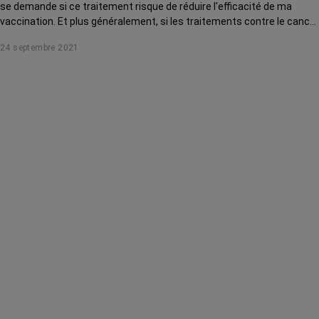
se demande si ce traitement risque de réduire l'efficacité de ma
vaccination. Et plus généralement, si les traitements contre le cancer
peuvent l'impacter. Et inversement. Le Dr Barrière, oncologue à la
24 septembre 2021
clinique Saint Jean de Cagnes-sur-Mer, répond à ses questions.