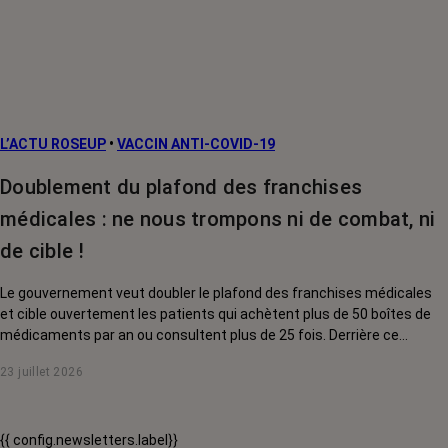
L’ACTU ROSEUP
•
VACCIN ANTI-COVID-19
Doublement du plafond des franchises
médicales : ne nous trompons ni de combat, ni
de cible !
Le gouvernement veut doubler le plafond des franchises médicales
et cible ouvertement les patients qui achètent plus de 50 boîtes de
médicaments par an ou consultent plus de 25 fois. Derrière ce
discours sur la « responsabilisation », ce sont en réalité les malades
23 juillet 2026
chroniques, et en premier lieu les personnes touchées par un cancer,
qui vont payer le prix fort. RoseUp alerte : cette mesure ne
responsabilise personne, elle punit des patients qui n'ont pas le choix.
{{ config.newsletters.label}}