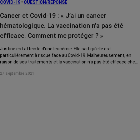
COVID-19
•
QUESTION/RÉPONSE
Cancer et Covid-19 : « J’ai un cancer
hématologique. La vaccination n’a pas été
efficace. Comment me protéger ? »
Justine est atteinte d'une leucémie. Elle sait qu'elle est
particulièrement à risque face au Covid-19. Malheureusement, en
raison de ses traitements et la vaccination n'a pas été efficace chez
moi. Comment peut-elle se protéger ? Le Dr Barrière, oncologue à la
27 septembre 2021
clinique Saint Jean de Cagnes-sur-Mer, la conseille.