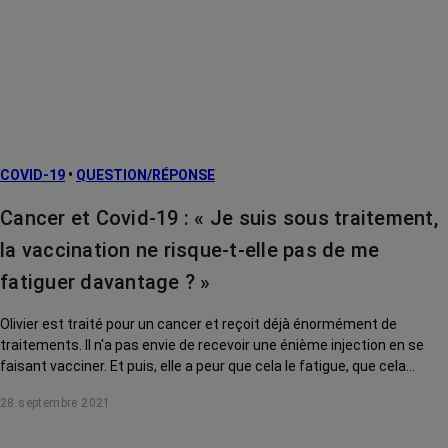
COVID-19
•
QUESTION/RÉPONSE
Cancer et Covid-19 : « Je suis sous traitement,
la vaccination ne risque-t-elle pas de me
fatiguer davantage ? »
Olivier est traité pour un cancer et reçoit déjà énormément de
traitements. Il n'a pas envie de recevoir une énième injection en se
faisant vacciner. Et puis, elle a peur que cela le fatigue, que cela
épuise son système immunitaire. Le Dr Barrière, oncologue à la
28 septembre 2021
clinique Saint Jean de Cagnes-sur-Mer, répond à sa question.