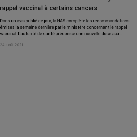
rappel vaccinal à certains cancers
Dans un avis publié ce jour, la HAS complète les recommandations
émises la semaine dernière par le ministère concernant le rappel
vaccinal. L'autorité de santé préconise une nouvelle dose aux
personnes de plus de 65 ans ou souffrant de comorbidités. Les
24 août 2021
personnes atteintes d'un cancer hématologique ou en progression
sont concernées.