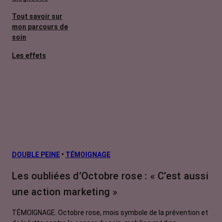
Tout savoir sur
mon parcours de
soin
Les effets
secondaires
Cancers
métastatiques
Facteurs de
risque et
prévention
L’après cancer
DOUBLE PEINE
•
TÉMOIGNAGE
Traitements
Les oubliées d’Octobre rose : « C’est aussi
contre le cancer
une action marketing »
La vie autour
TÉMOIGNAGE. Octobre rose, mois symbole de la prévention et