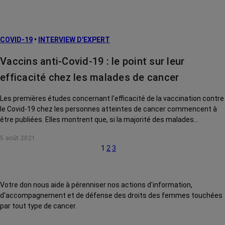
COVID-19
•
INTERVIEW D'EXPERT
Vaccins anti-Covid-19 : le point sur leur
efficacité chez les malades de cancer
Les premières études concernant l'efficacité de la vaccination contre
le Covid-19 chez les personnes atteintes de cancer commencent à
être publiées. Elles montrent que, si la majorité des malades
répondent au vaccin, leur taux d'anticorps reste plus faible que dans
5 août 2021
la population générale, notamment en cas de cancers
1
2
3
hématologiques. Quelle incidence sur leur protection face à la
maladie ? Faudra-t-il prévoir une 3ème dose pour tous les malades ?
On fait le point avec le Dr Jérôme Barrière, oncologue à la clinique
Saint Jean de Cagnes-sur-Mer.
Votre don nous aide à pérenniser nos actions d'information,
d'accompagnement et de défense des droits des femmes touchées
par tout type de cancer.