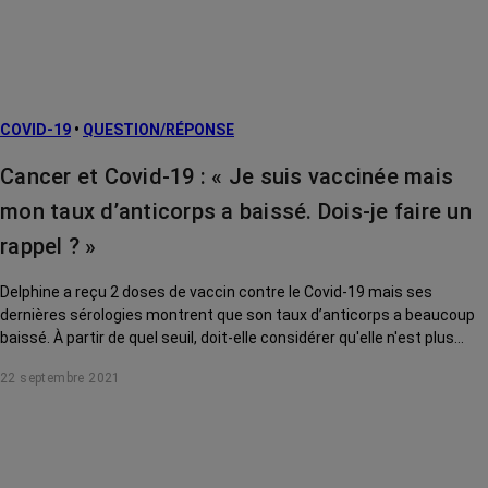
COVID-19
•
QUESTION/RÉPONSE
Cancer et Covid-19 : « Je suis vaccinée mais
mon taux d’anticorps a baissé. Dois-je faire un
rappel ? »
Delphine a reçu 2 doses de vaccin contre le Covid-19 mais ses
dernières sérologies montrent que son taux d’anticorps a beaucoup
baissé. À partir de quel seuil, doit-elle considérer qu'elle n'est plus
protégée et doit-elle envisager une 3ème dose ? Le Dr Barrière,
22 septembre 2021
oncologue à la clinique Saint Jean de Cagnes-sur-Mer, répond à ses
questions.