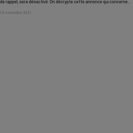
de rappel, sera désactivé. On décrypte cette annonce qui concerne
notamment les personnes atteintes d'un cancer.
10 novembre 2021