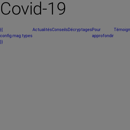
Covid-19
{{
Actualités
Conseils
Décryptages
Pour
Témoig
config.mag.types
approfondir
}}