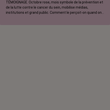
TÉMOIGNAGE. Octobre rose, mois symbole de la prévention et
de la lutte contre le cancer du sein, mobilise médias,
institutions et grand public. Comment le perçoit-on quand on
est une femme touchée par un tout autre cancer ? Manon,
touchée par un cancer du poumon métastatique, regrette que
l'évènement capte autant d'attention au détriment d'autres
causes.