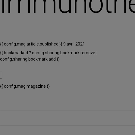
immunothé
{{ config.mag.article.published }} 9 avril 2021
{{ bookmarked ? config.sharing.bookmark.remove :
config.sharing.bookmark.add }}
{{ config.mag.magazine }}