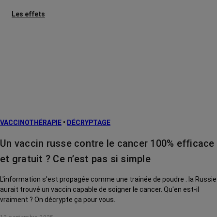
Les effets
secondaires
Cancers
métastatiques
Facteurs de
risque et
prévention
L’après cancer
VACCINOTHÉRAPIE
•
DÉCRYPTAGE
Traitements
contre le cancer
Un vaccin russe contre le cancer 100% efficace
La vie autour
et gratuit ? Ce n’est pas si simple
L'information s'est propagée comme une trainée de poudre : la Russie
aurait trouvé un vaccin capable de soigner le cancer. Qu'en est-il
vraiment ? On décrypte ça pour vous.