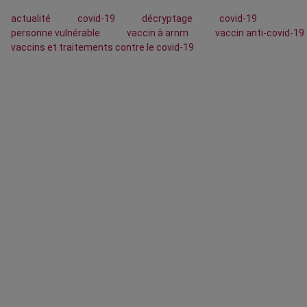
actualité
covid-19
décryptage
covid-19
personne vulnérable
vaccin à arnm
vaccin anti-covid-19
vaccins et traitements contre le covid-19