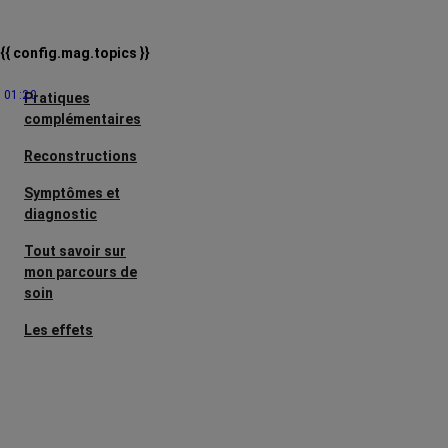
{{ config.mag.topics }}
01:20
Pratiques
complémentaires
Reconstructions
Symptômes et
diagnostic
Tout savoir sur
mon parcours de
soin
Les effets
secondaires
Cancers
métastatiques
Facteurs de