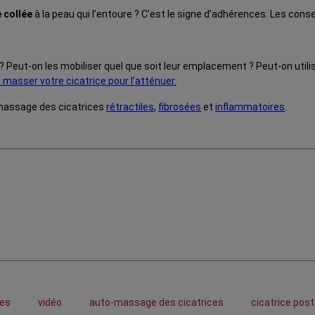
 collée
à la peau qui l’entoure ? C’est le signe d’adhérences. Les consei
? Peut-on les mobiliser quel que soit leur emplacement ? Peut-on util
asser votre cicatrice pour l’atténuer.
 massage des cicatrices
rétractiles
,
fibrosées
et
inflammatoires
.
les
vidéo
auto-massage des cicatrices
cicatrice pos