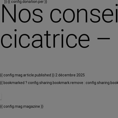
Nos consei
}}
{{ config.donation.per }}
cicatrice –
{{ config.mag.article.published }} 2 décembre 2025
{{ bookmarked ? config.sharing.bookmark.remove : config.sharing.boo
{{ config.mag.magazine }}