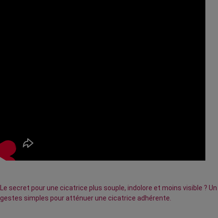
Le secret pour une cicatrice plus souple, indolore et moins visible ?
gestes simples pour atténuer une cicatrice adhérente.