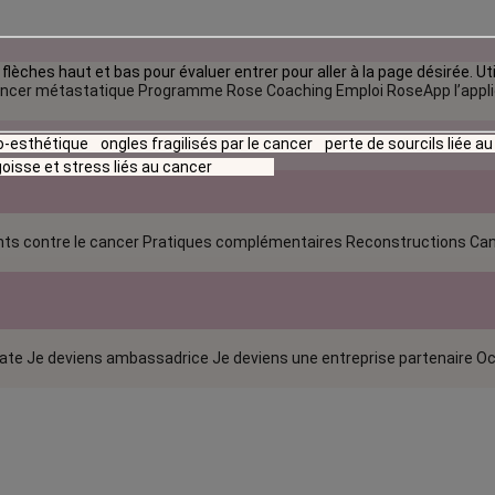
flèches haut et bas pour évaluer entrer pour aller à la page désirée. Uti
ncer métastatique
Programme Rose Coaching Emploi
RoseApp l’appl
io-esthétique
ongles fragilisés par le cancer
perte de sourcils liée a
oisse et stress liés au cancer
ts contre le cancer
Pratiques complémentaires
Reconstructions
Can
rate
Je deviens ambassadrice
Je deviens une entreprise partenaire
Oc