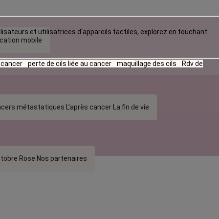
lisateurs et utilisatrices d‘appareils tactiles, explorez en touchant
ication mobile
u cancer
perte de cils liée au cancer
maquillage des cils
Rdv de
cers métastatiques
L’après cancer
La fin de vie
tobre Rose
Nos partenaires