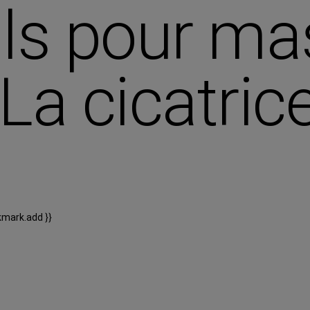
ls pour ma
 La cicatri
kmark.add }}