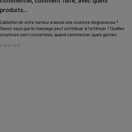
commencer, comment faire, avec quels
produits…
L'ablation de votre tumeur a laissé une cicatrice disgracieuse ?
Savez-vous que le massage peut contribuer à l'atténuer ? Quelles
cicatrices sont concernées, quand commencer, quels gestes
effectuer, quels produits utiliser... Valérie Teyssier, masseuse-
6 août 2020
kinésithérapeute, vous explique tout.