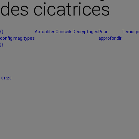
des cicatrices
{{
Actualités
Conseils
Décryptages
Pour
Témoig
config.mag.types
approfondir
}}
01:20