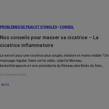
PROBLÈMES DE PEAU ET D'ONGLES
•
CONSEIL
Nos conseils pour masser sa cicatrice – La
cicatrice inflammatoire
Le secret pour une cicatrice plus souple, indolore et moins visible ? Un
massage régulier. Dans cette vidéo, Juliette Moreau,
kinésithérapeute et vice-présidente du Réseau des Kinés du Sein,
vous montre des gestes simples pour atténuer une cicatrice
25 novembre 2025
inflammatoire.
44:22