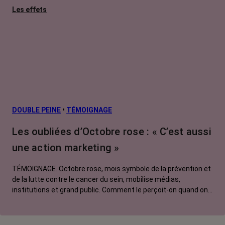
Les effets
secondaires
Cancers
métastatiques
Facteurs de
risque et
prévention
L’après cancer
DOUBLE PEINE
•
TÉMOIGNAGE
Traitements
Les oubliées d’Octobre rose : « C’est aussi
contre le cancer
une action marketing »
La vie autour
TÉMOIGNAGE. Octobre rose, mois symbole de la prévention et
de la lutte contre le cancer du sein, mobilise médias,
institutions et grand public. Comment le perçoit-on quand on
est une femme touchée par un tout autre cancer ?
Emmanuelle, touchée par un cancer du rein métastatique,
soutien l'évènement mais regrette son instrumentalisation à