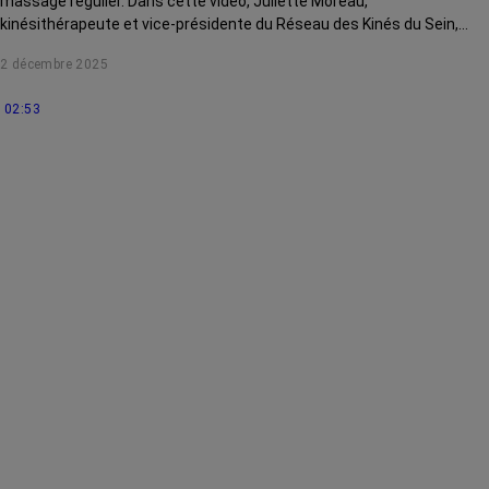
massage régulier. Dans cette vidéo, Juliette Moreau,
kinésithérapeute et vice-présidente du Réseau des Kinés du Sein,
vous montre des gestes simples pour atténuer une cicatrice
2 décembre 2025
adhérente.
02:53