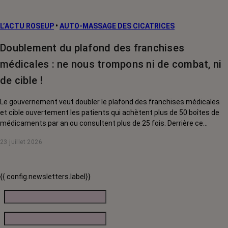
L’ACTU ROSEUP
•
AUTO-MASSAGE DES CICATRICES
Doublement du plafond des franchises
médicales : ne nous trompons ni de combat, ni
de cible !
Le gouvernement veut doubler le plafond des franchises médicales
et cible ouvertement les patients qui achètent plus de 50 boîtes de
médicaments par an ou consultent plus de 25 fois. Derrière ce
discours sur la « responsabilisation », ce sont en réalité les malades
23 juillet 2026
chroniques, et en premier lieu les personnes touchées par un cancer,
qui vont payer le prix fort. RoseUp alerte : cette mesure ne
responsabilise personne, elle punit des patients qui n'ont pas le choix.
{{ config.newsletters.label}}