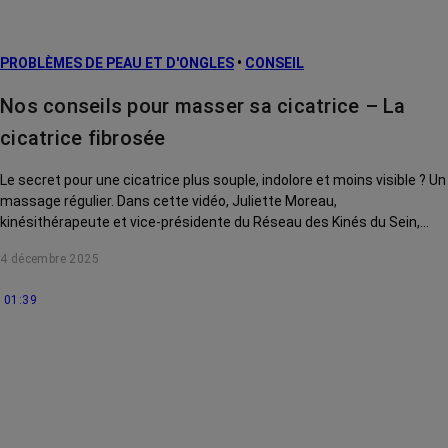
PROBLÈMES DE PEAU ET D'ONGLES
•
CONSEIL
Nos conseils pour masser sa cicatrice – La
cicatrice fibrosée
Le secret pour une cicatrice plus souple, indolore et moins visible ? Un
massage régulier. Dans cette vidéo, Juliette Moreau,
kinésithérapeute et vice-présidente du Réseau des Kinés du Sein,
vous montre des gestes simples pour atténuer une cicatrice
4 décembre 2025
fibrosée.
01:39