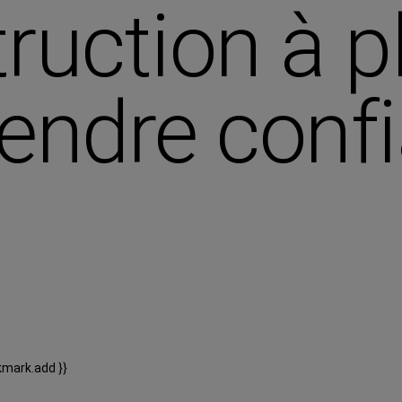
ruction à p
rendre conf
kmark.add }}