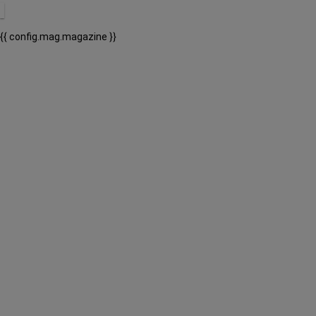
{{ config.mag.magazine }}