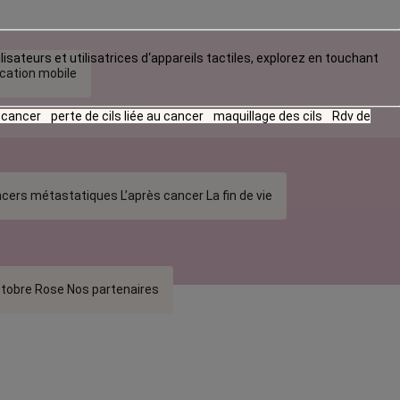
lisateurs et utilisatrices d‘appareils tactiles, explorez en touchant
ication mobile
u cancer
perte de cils liée au cancer
maquillage des cils
Rdv de
cers métastatiques
L’après cancer
La fin de vie
tobre Rose
Nos partenaires