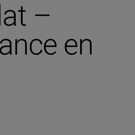
lat –
iance en