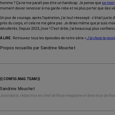
homme ? Ça ne me paraît pas être un handicap. Je pense que
se mont
moment devoir renoncer à ma garde-robe et ne plus porter que des 
Un jour de courage, après l’opération, j’ai tout réessayé : c’était just
près du corps, et cela ne me gêne pas. Je dirais même que je suis moi
décolletés. Depuis 2023, j’ose ! C’est drôle, j’ai beaucoup plus confian
À LIRE
: Retrouvez tous les épisodes de notre série «
J’ai choisi la recon
Propos recueillis par Sandrine Mouchet
{{ CONFIG.MAG.TEAM }}
Sandrine Mouchet
Journaliste, rédactrice en chef de Rose magazine et directrice de Ro