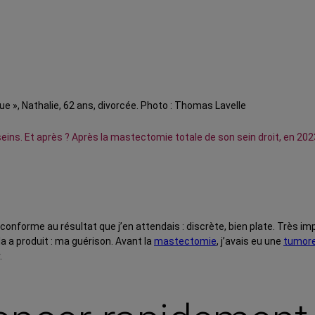
ue », Nathalie, 62 ans, divorcée. Photo : Thomas Lavelle
ins. Et après ? Après la mastectomie totale de son sein droit, en 2023,
 conforme au résultat que j’en attendais : discrète, bien plate. Très i
ela a produit : ma guérison. Avant la
mastectomie
, j’avais eu une
tumor
.