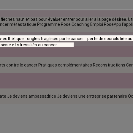
flèches haut et bas pour évaluer entrer pour aller à la page désirée. Uti
ncer métastatique
Programme Rose Coaching Emploi
RoseApp l’appl
io-esthétique
ongles fragilisés par le cancer
perte de sourcils liée a
oisse et stress liés au cancer
ts contre le cancer
Pratiques complémentaires
Reconstructions
Can
rate
Je deviens ambassadrice
Je deviens une entreprise partenaire
Oc