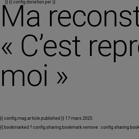
Ma reconst
}}
{{ config.donation.per }}
« C’est rep
moi »
{{ config.mag.article.published }} 17 mars 2025
{{ bookmarked ? config.sharing.bookmark.remove : config.sharing.boo