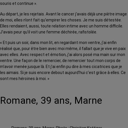
souris et continue ».
Au départ, je les rejetais. Avant le cancer j’avais déjà une piètre image
de moi, elles n’ont fait qu’empirer les choses. Je me suis détestée.
Elles rendaient, aussi, toute relation intime avec un homme difficile.
J’avais peur qu’il voit une femme déchirée, rafistolée.
« Et puis un soir, dans mon lit, en regardant mon ventre, j’ai enfin
réalisé que, pour être bien avec moi même, il fallait que je vive en paix
avec elles. Avec respect et émotion, j’ai alors posé ma main sur mon
ventre. Une façon de le remercier, de remercier tout mon corps de
m’avoir menée jusque là. Et j’ai enfin pu dire à mes cicatrices que je
les aimais. Si je suis encore debout aujourd’hui c’est grâce à elles. Ce
sont mes héroïnes à moi. »
Romane, 39 ans, Marne
Romane, 39 ans, Marne. Photo : Christian Kettiger