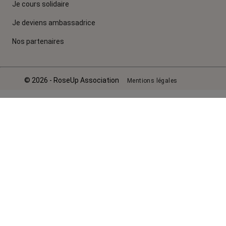
Je cours solidaire
Je deviens ambassadrice
Nos partenaires
© 2026 - RoseUp Association
Mentions légales