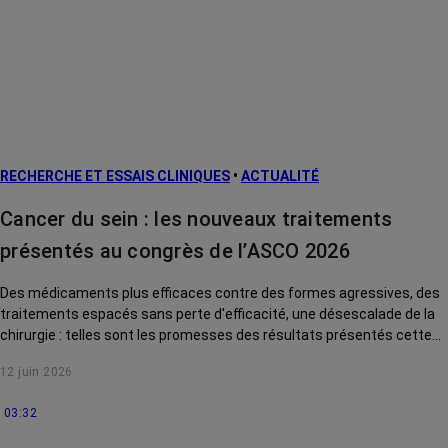
Cancers
métastatiques
Facteurs de
risque et
prévention
L’après cancer
RECHERCHE ET ESSAIS CLINIQUES
•
ACTUALITÉ
Traitements
contre le cancer
Cancer du sein : les nouveaux traitements
La vie autour
présentés au congrès de l’ASCO 2026
Des médicaments plus efficaces contre des formes agressives, des
traitements espacés sans perte d'efficacité, une désescalade de la
chirurgie : telles sont les promesses des résultats présentés cette
année au congrès international de cancérologie de l'ASCO pour le
12 juin 2026
cancer du sein. Tour d'horizon des avancées qui pourraient
prochainement changer la vie des patientes.
03:32