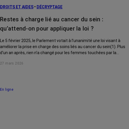
DROITS ET AIDES
•
DÉCRYPTAGE
Restes à charge lié au cancer du sein :
qu’attend-on pour appliquer la loi ?
Le 5 février 2025, le Parlement votait à l’unanimité une loi visant à
améliorer la prise en charge des soins liés au cancer du sein(1). Plus
d'un an après, rien n'a changé pour les femmes touchées par la
maladie. Que prévoyait le texte ? Où en est son application ? On passe
27 mars 2026
au crible chacune des mesures adoptées.
En ligne