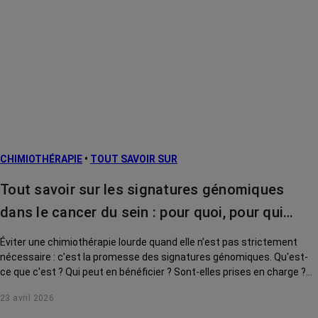
CHIMIOTHÉRAPIE
•
TOUT SAVOIR SUR
Tout savoir sur les signatures génomiques
dans le cancer du sein : pour quoi, pour qui…
Éviter une chimiothérapie lourde quand elle n’est pas strictement
nécessaire : c’est la promesse des signatures génomiques. Qu'est-
ce que c'est ? Qui peut en bénéficier ? Sont-elles prises en charge ?
Le point sur cet outil clé de la médecine personnalisée.
23 avril 2026