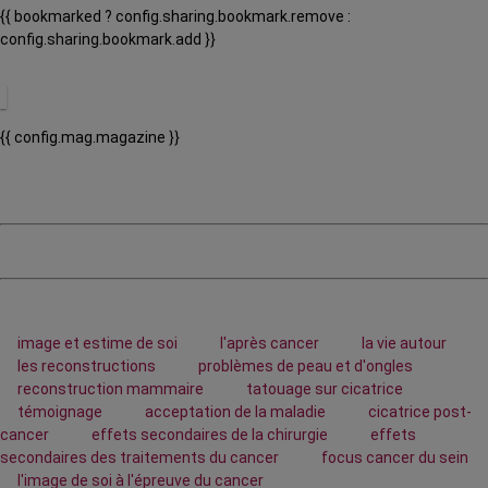
{{ bookmarked ? config.sharing.bookmark.remove :
config.sharing.bookmark.add }}
{{ config.mag.magazine }}
image et estime de soi
l'après cancer
la vie autour
les reconstructions
problèmes de peau et d'ongles
reconstruction mammaire
tatouage sur cicatrice
témoignage
acceptation de la maladie
cicatrice post-
cancer
effets secondaires de la chirurgie
effets
secondaires des traitements du cancer
focus cancer du sein
l'image de soi à l'épreuve du cancer