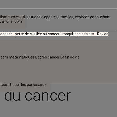
lisateurs et utilisatrices d‘appareils tactiles, explorez en touchant
ication mobile
u cancer
perte de cils liée au cancer
maquillage des cils
Rdv de
cers métastatiques
L’après cancer
La fin de vie
tobre Rose
Nos partenaires
s du cancer