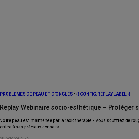
PROBLÈMES DE PEAU ET D'ONGLES
•
{{ CONFIG.REPLAY.LABEL }}
Replay Webinaire socio-esthétique – Protéger s
Votre peau est malmenée par la radiothérapie ? Vous souffrez de rouge
grâce à ses précieux conseils.
20 octobre 2025