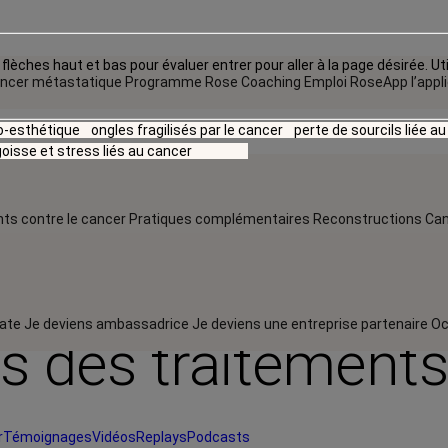
flèches haut et bas pour évaluer entrer pour aller à la page désirée. Uti
ncer métastatique
Programme Rose Coaching Emploi
RoseApp l’appl
io-esthétique
ongles fragilisés par le cancer
perte de sourcils liée a
oisse et stress liés au cancer
ts contre le cancer
Pratiques complémentaires
Reconstructions
Can
rate
Je deviens ambassadrice
Je deviens une entreprise partenaire
Oc
es des traitement
r
Témoignages
Vidéos
Replays
Podcasts