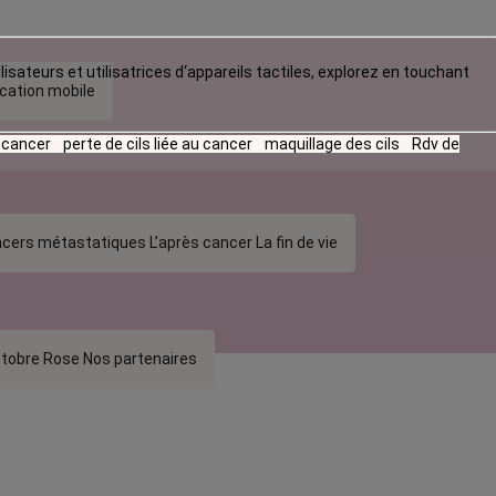
lisateurs et utilisatrices d‘appareils tactiles, explorez en touchant
ication mobile
u cancer
perte de cils liée au cancer
maquillage des cils
Rdv de
cers métastatiques
L’après cancer
La fin de vie
tobre Rose
Nos partenaires