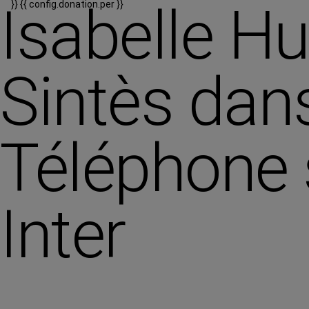
Isabelle Hu
}}
{{ config.donation.per }}
Sintès dans
Téléphone 
Inter