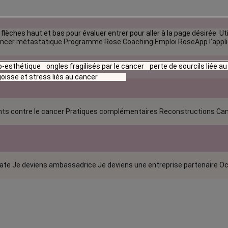
flèches haut et bas pour évaluer entrer pour aller à la page désirée. Uti
ncer métastatique
Programme Rose Coaching Emploi
RoseApp l’appl
io-esthétique
ongles fragilisés par le cancer
perte de sourcils liée a
oisse et stress liés au cancer
ts contre le cancer
Pratiques complémentaires
Reconstructions
Can
rate
Je deviens ambassadrice
Je deviens une entreprise partenaire
Oc