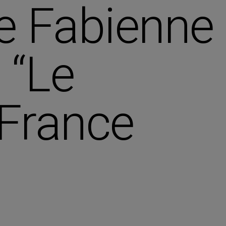
de Fabienne
 “Le
 France