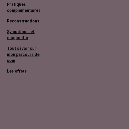
Pratiques
complémentaires
Reconstructions
Symptômes et
diagnostic
Tout savoir sur
mon parcours de
soin
Les effets
secondaires
Cancers
métastatiques
Facteurs de
risque et
prévention
L’après cancer