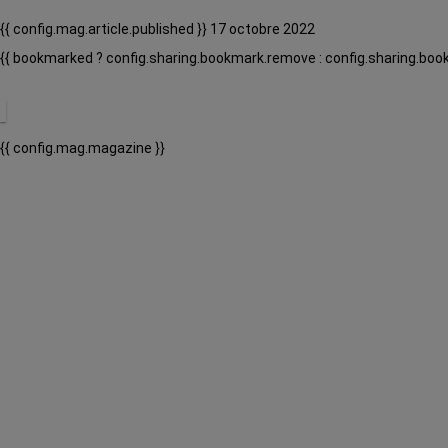
{{ config.mag.article.published }} 17 octobre 2022
{{ bookmarked ? config.sharing.bookmark.remove : config.sharing.boo
{{ config.mag.magazine }}