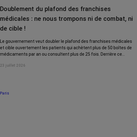
Doublement du plafond des franchises
médicales : ne nous trompons ni de combat, ni
de cible !
Le gouvernement veut doubler le plafond des franchises médicales
et cible ouvertement les patients qui achètent plus de 50 boîtes de
médicaments par an ou consultent plus de 25 fois. Derrière ce
discours sur la « responsabilisation », ce sont en réalité les malades
23 juillet 2026
chroniques, et en premier lieu les personnes touchées par un cancer,
qui vont payer le prix fort. RoseUp alerte : cette mesure ne
responsabilise personne, elle punit des patients qui n'ont pas le choix.
Paris