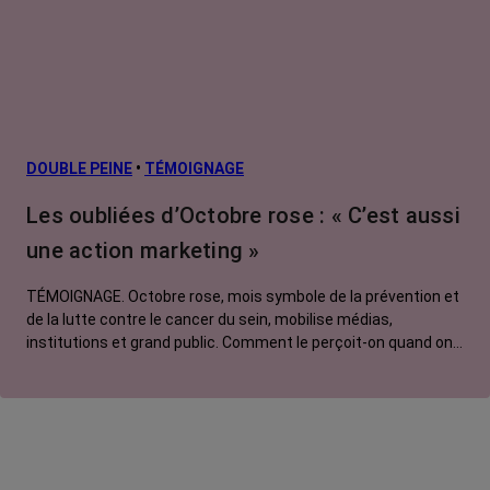
Cancers
métastatiques
Facteurs de
risque et
prévention
L’après cancer
DOUBLE PEINE
•
TÉMOIGNAGE
Traitements
Les oubliées d’Octobre rose : « C’est aussi
contre le cancer
une action marketing »
La vie autour
TÉMOIGNAGE. Octobre rose, mois symbole de la prévention et
de la lutte contre le cancer du sein, mobilise médias,
institutions et grand public. Comment le perçoit-on quand on
est une femme touchée par un tout autre cancer ?
Emmanuelle, touchée par un cancer du rein métastatique,
soutien l'évènement mais regrette son instrumentalisation à
des fins commerciales.