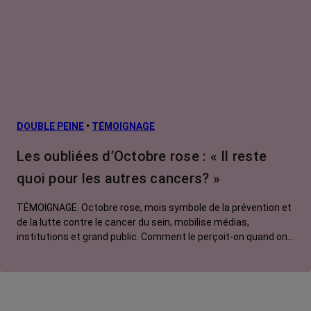
DOUBLE PEINE
•
TÉMOIGNAGE
Les oubliées d’Octobre rose : « Il reste
quoi pour les autres cancers? »
TÉMOIGNAGE. Octobre rose, mois symbole de la prévention et
de la lutte contre le cancer du sein, mobilise médias,
institutions et grand public. Comment le perçoit-on quand on
est une femme touchée par un tout autre cancer ? Manon,
touchée par un cancer du poumon métastatique, regrette que
l'évènement capte autant d'attention au détriment d'autres
causes.