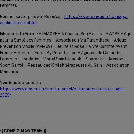
Femmes.
Pour en savoir plus sur RoseApp :
https://www.rose-up.fr/roseapp-
application-mobile/
Fibrome Info France
–
IMAGYN
–
A Chacun Son Everest !
–
ADSF – Agir
pour la Santé des Femmes
–
Association Ma Parenthèse
–
Ariège
Prévention Mobile (APM09)
–
Jeune et Rose
–
Vivre Comme Avant
France
–
Sœurs d’Encre By Rose Tattoo
–
Agir pour le Coeur des
Femmes
–
Fondation Hôpital Saint Joseph
–
Sporactio – Maison
Sport Santé
–
Réseau des Kinésithérapeutes du Sein
–
Association
Manoléta
.
Voir tous les lauréats :
https://www.generali.fr/institutionnel/actu/laureats-atout-soleil-
2025/
{{ CONFIG.MAG.TEAM }}