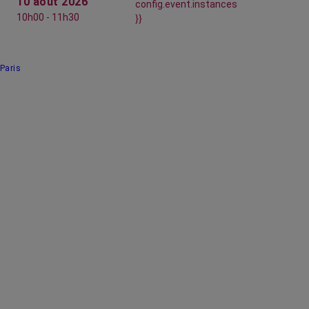
10 août 2026
config.event.instances
10h00 - 11h30
}}
Paris