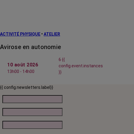
ACTIVITÉ PHYSIQUE
•
ATELIER
Avirose en autonomie
6 {{
10 août 2026
config.event.instances
13h00 - 14h00
}}
{{ config.newsletters.label}}