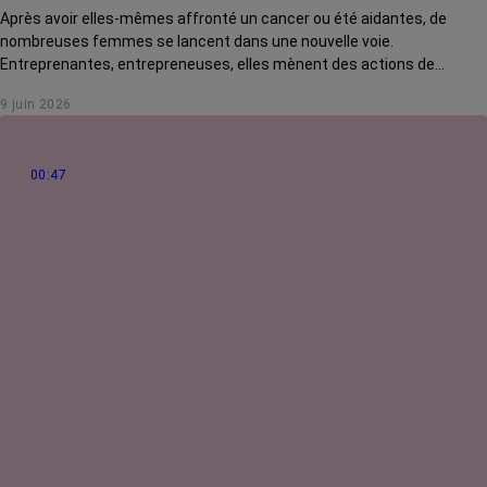
Après avoir elles-mêmes affronté un cancer ou été aidantes, de
nombreuses femmes se lancent dans une nouvelle voie.
Entreprenantes, entrepreneuses, elles mènent des actions de
solidarité pour rendre la vie des malades plus douce. Rencontre avec
9 juin 2026
Jo Guilmain, créatrice de l'association Mes amis, mes amours.
00:47