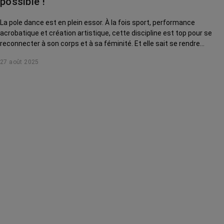
possible !
La pole dance est en plein essor. À la fois sport, performance
acrobatique et création artistique, cette discipline est top pour se
reconnecter à son corps et à sa féminité. Et elle sait se rendre
accessible à toutes, même après ou pendant un cancer !
27 août 2025
Démonstration.