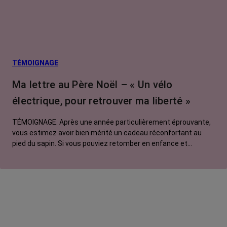
TÉMOIGNAGE
Ma lettre au Père Noël – « Un vélo
électrique, pour retrouver ma liberté »
TÉMOIGNAGE. Après une année particulièrement éprouvante,
vous estimez avoir bien mérité un cadeau réconfortant au
pied du sapin. Si vous pouviez retomber en enfance et
adresser une lettre au Père Noël, que lui commanderiez-vous
? Pour Manon, ce serait un vélo électrique.