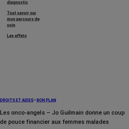
diagnostic
Tout savoir sur
mon parcours de
soin
Les effets
secondaires
Cancers
métastatiques
Facteurs de
risque et
prévention
L’après cancer
DROITS ET AIDES
•
BON PLAN
Traitements
contre le cancer
Les onco-angels – Jo Guilmain donne un coup
La vie autour
de pouce financier aux femmes malades