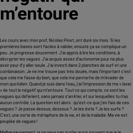
m’entoure
Les cours avec mon prof, Nicolas Pinot, ont duré six mois. Si les
premières bases sont faciles à valider, ensuite ça se complique un
peu. Je progresse doucement. J’ai appris à lire les conditions, à
décrypter les vagues. J’ai acquis assez d’autonomie pour ne plus
avoir peur d’y aller seule. J’ai investi dans 2 planches de surf et une
combinaison. Je ne me trouve pas très douée, mais l’important c’est
que cela me fasse du bien, que cela me permette de m’évader de
mon quotidien. Quand je suis dans l’eau, j’ai l’impression de me « laver
» de tout le négatif qui m’entoure. Tout ce qui compte, ce sont les
vagues qui déferlent, sans jamais s’arrêter, et sur lesquelles tu n’as
aucun contrôle. La question est alors : qu’est-ce que j’en fais de ces
vagues ? Je passe dessus, dessous ? Je les évite ? Je les surfe ?
C’est, une sorte de métaphore de la vie, et de la maladie. Ma vie est
peuplée de vagues !
Malheureusement, je ne peux pas surfer aussi souvent que je le