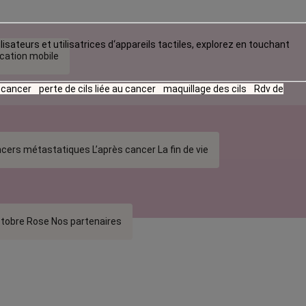
lisateurs et utilisatrices d‘appareils tactiles, explorez en touchant
ication mobile
u cancer
perte de cils liée au cancer
maquillage des cils
Rdv de
cers métastatiques
L’après cancer
La fin de vie
tobre Rose
Nos partenaires