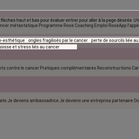
flèches haut et bas pour évaluer entrer pour aller à la page désirée. Uti
ncer métastatique
Programme Rose Coaching Emploi
RoseApp l’appl
io-esthétique
ongles fragilisés par le cancer
perte de sourcils liée a
oisse et stress liés au cancer
ts contre le cancer
Pratiques complémentaires
Reconstructions
Can
rate
Je deviens ambassadrice
Je deviens une entreprise partenaire
Oc