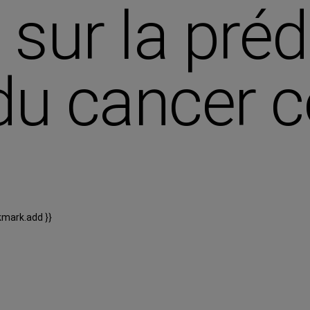
 sur la préd
du cancer c
kmark.add }}