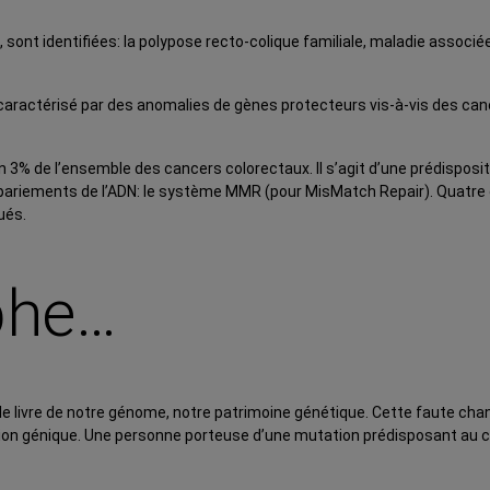
sont identifiées: la polypose recto-colique familiale, maladie associé
caractérisé par des anomalies de gènes protecteurs vis-à-vis des can
3% de l’ensemble des cancers colorectaux. Il s’agit d’une prédispositi
appariements de l’ADN: le système MMR (pour MisMatch Repair). Quat
ués.
phe…
 livre de notre génome, notre patrimoine génétique. Cette faute chang
tion génique. Une personne porteuse d’une mutation prédisposant au ca