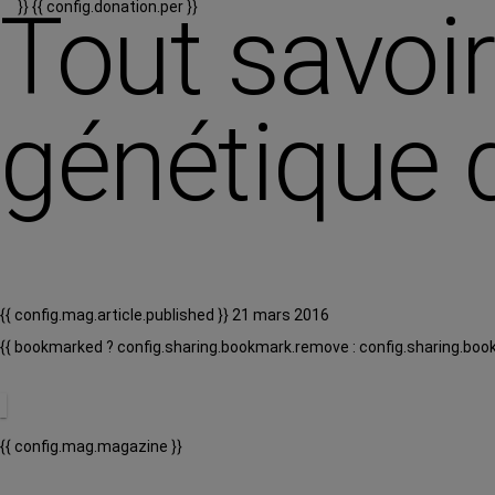
Tout savoir
}}
{{ config.donation.per }}
génétique 
{{ config.mag.article.published }} 21 mars 2016
{{ bookmarked ? config.sharing.bookmark.remove : config.sharing.boo
{{ config.mag.magazine }}