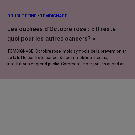
DOUBLE PEINE
•
TÉMOIGNAGE
Les oubliées d’Octobre rose : « Il reste
quoi pour les autres cancers? »
TÉMOIGNAGE. Octobre rose, mois symbole de la prévention et
de la lutte contre le cancer du sein, mobilise médias,
institutions et grand public. Comment le perçoit-on quand on
est une femme touchée par un tout autre cancer ? Manon,
touchée par un cancer du poumon métastatique, regrette que
l'évènement capte autant d'attention au détriment d'autres
causes.