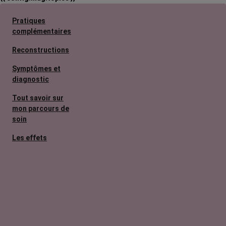
Pratiques
complémentaires
Reconstructions
Symptômes et
diagnostic
Tout savoir sur
mon parcours de
soin
Les effets
secondaires
Cancers
métastatiques
Facteurs de
risque et
prévention