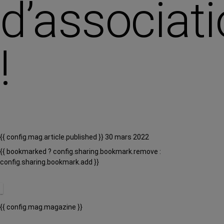
d’associat
!
{{ config.mag.article.published }} 30 mars 2022
{{ bookmarked ? config.sharing.bookmark.remove :
config.sharing.bookmark.add }}
{{ config.mag.magazine }}