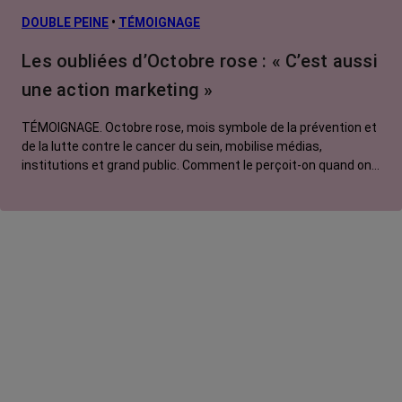
L’après cancer
DOUBLE PEINE
•
TÉMOIGNAGE
Traitements
Les oubliées d’Octobre rose : « C’est aussi
contre le cancer
une action marketing »
La vie autour
TÉMOIGNAGE. Octobre rose, mois symbole de la prévention et
de la lutte contre le cancer du sein, mobilise médias,
institutions et grand public. Comment le perçoit-on quand on
est une femme touchée par un tout autre cancer ?
Emmanuelle, touchée par un cancer du rein métastatique,
soutien l'évènement mais regrette son instrumentalisation à
des fins commerciales.