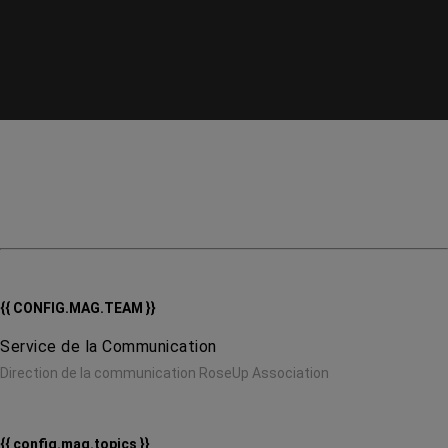
{{ CONFIG.MAG.TEAM }}
Service de la Communication
Direction de la communication RoseUp Association
{{ config.mag.topics }}