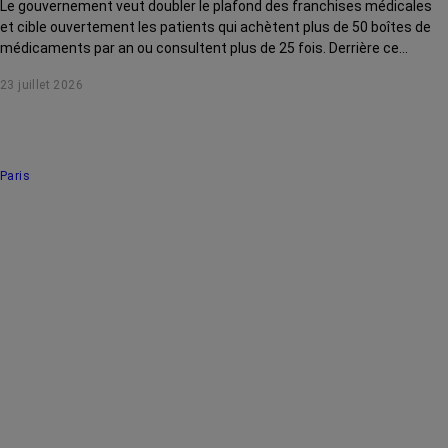
Le gouvernement veut doubler le plafond des franchises médicales
et cible ouvertement les patients qui achètent plus de 50 boîtes de
médicaments par an ou consultent plus de 25 fois. Derrière ce
discours sur la « responsabilisation », ce sont en réalité les malades
23 juillet 2026
chroniques, et en premier lieu les personnes touchées par un cancer,
qui vont payer le prix fort. RoseUp alerte : cette mesure ne
responsabilise personne, elle punit des patients qui n'ont pas le choix.
Paris