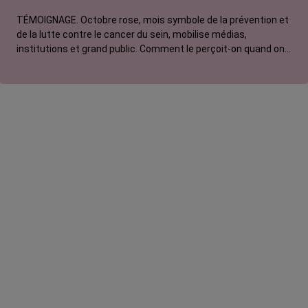
La vie autour
TÉMOIGNAGE. Octobre rose, mois symbole de la prévention et
de la lutte contre le cancer du sein, mobilise médias,
institutions et grand public. Comment le perçoit-on quand on
est une femme touchée par un tout autre cancer ?
Emmanuelle, touchée par un cancer du rein métastatique,
soutien l'évènement mais regrette son instrumentalisation à
des fins commerciales.