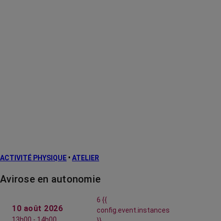
ACTIVITÉ PHYSIQUE
•
ATELIER
Avirose en autonomie
6 {{
10 août 2026
config.event.instances
13h00 - 14h00
}}