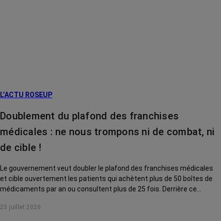
L’ACTU ROSEUP
Doublement du plafond des franchises
médicales : ne nous trompons ni de combat, ni
de cible !
Le gouvernement veut doubler le plafond des franchises médicales
et cible ouvertement les patients qui achètent plus de 50 boîtes de
médicaments par an ou consultent plus de 25 fois. Derrière ce
discours sur la « responsabilisation », ce sont en réalité les malades
23 juillet 2026
chroniques, et en premier lieu les personnes touchées par un cancer,
qui vont payer le prix fort. RoseUp alerte : cette mesure ne