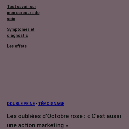
Tout savoir sur
mon parcours de
soin
Symptômes et
diagnostic
Les effets
secondaires
Cancers
métastatiques
L’après cancer
Facteurs de
risque et
prévention
DOUBLE PEINE
•
TÉMOIGNAGE
Traitements
Les oubliées d’Octobre rose : « C’est aussi
contre le cancer
une action marketing »