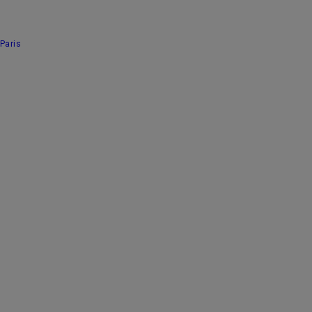
responsabilise personne, elle punit des patients qui n'ont pas le choix.
Paris