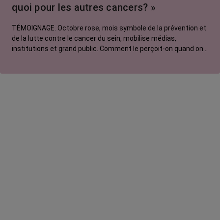
quoi pour les autres cancers? »
TÉMOIGNAGE. Octobre rose, mois symbole de la prévention et
de la lutte contre le cancer du sein, mobilise médias,
institutions et grand public. Comment le perçoit-on quand on
est une femme touchée par un tout autre cancer ? Manon,
touchée par un cancer du poumon métastatique, regrette que
l'évènement capte autant d'attention au détriment d'autres
causes.