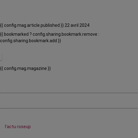
{{ config.mag.article.published }} 22 avril 2024
{{ bookmarked ? config.sharing.bookmark.remove :
config.sharing.bookmark.add }}
{{ config.mag.magazine }}
l’actu roseup