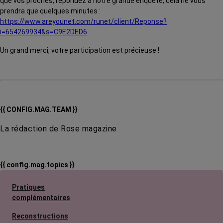
que vos proches, répondez à notre grande enquête, cela ne vous
prendra que quelques minutes :
https://www.areyounet.com/runet/client/Reponse?
i=654269934&s=C9E2DED6
Un grand merci, votre participation est précieuse !
{{ CONFIG.MAG.TEAM }}
La rédaction de Rose magazine
{{ config.mag.topics }}
Pratiques
complémentaires
Reconstructions