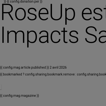
RoseUp est
}}
{{ config.donation.per }}
Impacts S
{{ config.mag.article.published }} 2 avril 2026
{{ bookmarked ? config.sharing.bookmark.remove : config.sharing.boo
{{ config.mag.magazine }}