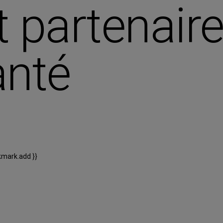
 partenair
anté
kmark.add }}