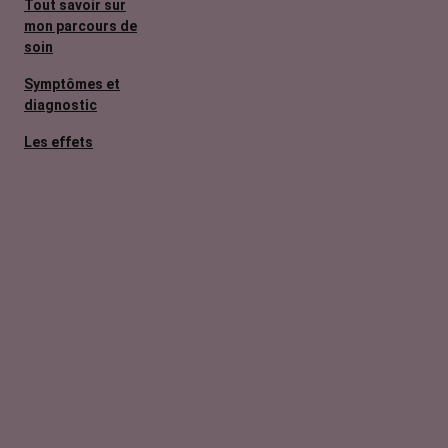
Tout savoir sur
mon parcours de
soin
Symptômes et
diagnostic
Les effets
secondaires
Cancers
métastatiques
Facteurs de
risque et
prévention
L’après cancer
Traitements
contre le cancer
La vie autour