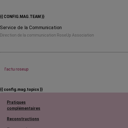
{{ CONFIG.MAG.TEAM }}
Service de la Communication
Direction de la communication RoseUp Association
l’actu roseup
{{ config.mag.topics }}
Pratiques
complémentaires
Reconstructions