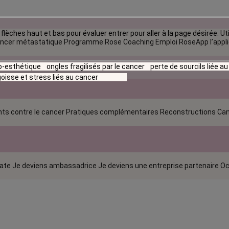
flèches haut et bas pour évaluer entrer pour aller à la page désirée. Uti
ncer métastatique
Programme Rose Coaching Emploi
RoseApp l’appl
io-esthétique
ongles fragilisés par le cancer
perte de sourcils liée a
oisse et stress liés au cancer
ts contre le cancer
Pratiques complémentaires
Reconstructions
Can
rate
Je deviens ambassadrice
Je deviens une entreprise partenaire
Oc