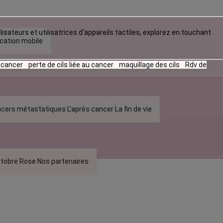
lisateurs et utilisatrices d‘appareils tactiles, explorez en touchant
ication mobile
u cancer
perte de cils liée au cancer
maquillage des cils
Rdv de
cers métastatiques
L’après cancer
La fin de vie
tobre Rose
Nos partenaires