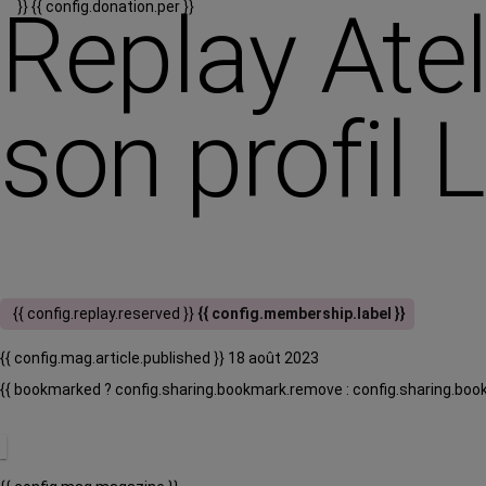
Replay Atel
}}
{{ config.donation.per }}
son profil 
{{ config.replay.reserved }}
{{ config.membership.label }}
{{ config.mag.article.published }} 18 août 2023
{{ bookmarked ? config.sharing.bookmark.remove : config.sharing.boo