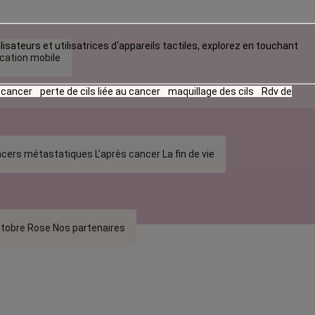
lisateurs et utilisatrices d‘appareils tactiles, explorez en touchant
ication mobile
u cancer
perte de cils liée au cancer
maquillage des cils
Rdv de
cers métastatiques
L’après cancer
La fin de vie
tobre Rose
Nos partenaires