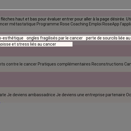
flèches haut et bas pour évaluer entrer pour aller à la page désirée. Uti
ncer métastatique
Programme Rose Coaching Emploi
RoseApp l’appl
io-esthétique
ongles fragilisés par le cancer
perte de sourcils liée a
oisse et stress liés au cancer
ts contre le cancer
Pratiques complémentaires
Reconstructions
Can
rate
Je deviens ambassadrice
Je deviens une entreprise partenaire
Oc
}