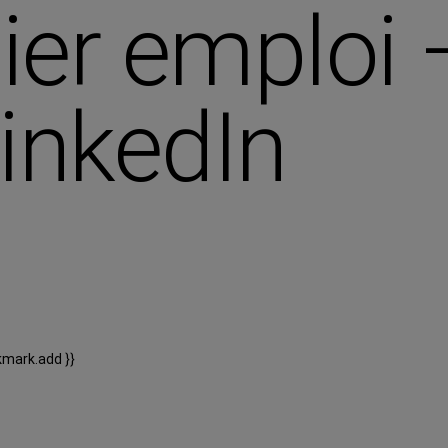
ier emploi 
LinkedIn
kmark.add }}