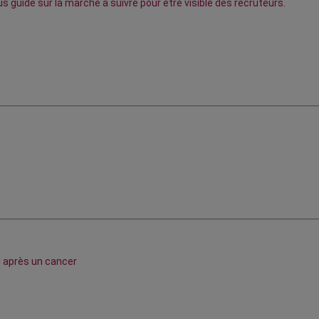
 guide sur la marche à suivre pour être visible des recruteurs.
i après un cancer