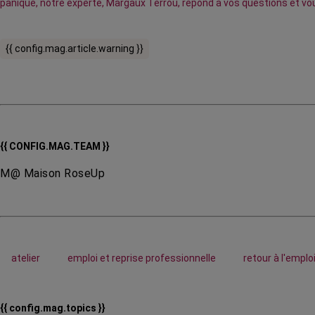
panique, notre experte, Margaux Terrou, répond à vos questions et vous
{{ config.mag.article.warning }}
{{ CONFIG.MAG.TEAM }}
M@ Maison RoseUp
atelier
emploi et reprise professionnelle
retour à l'emplo
{{ config.mag.topics }}