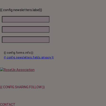
qui vont payer le prix fort. RoseUp alerte : cette mesure ne
responsabilise personne, elle punit des patients qui n'ont pas le choix.
{{ config.newsletters.label}}
{{ config.forms.info }}
{{ config.newsletters.fields.privacy }}
{{ CONFIG.SHARING.FOLLOW }}
CONTACT