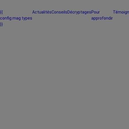
{{
Actualités
Conseils
Décryptages
Pour
Témoig
config.mag.types
approfondir
}}