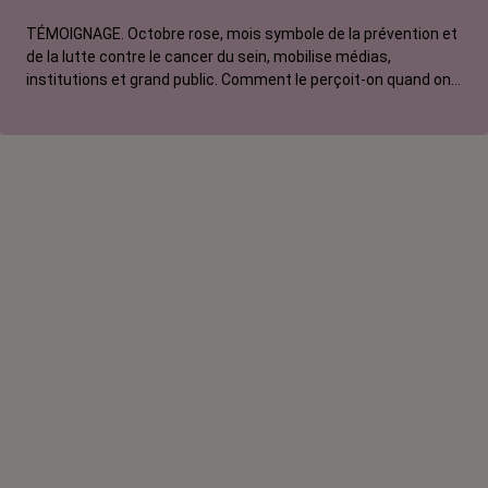
La vie autour
TÉMOIGNAGE. Octobre rose, mois symbole de la prévention et
de la lutte contre le cancer du sein, mobilise médias,
institutions et grand public. Comment le perçoit-on quand on
est une femme touchée par un tout autre cancer ?
Emmanuelle, touchée par un cancer du rein métastatique,
soutien l'évènement mais regrette son instrumentalisation à
des fins commerciales.