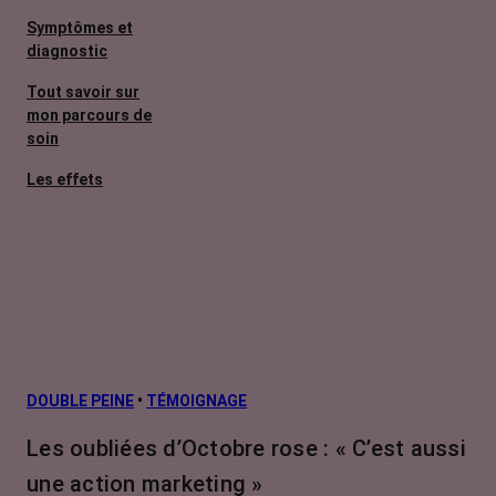
Symptômes et
diagnostic
Tout savoir sur
mon parcours de
soin
Les effets
secondaires
Cancers
métastatiques
Facteurs de
risque et
prévention
L’après cancer
DOUBLE PEINE
•
TÉMOIGNAGE
Traitements
Les oubliées d’Octobre rose : « C’est aussi
contre le cancer
une action marketing »