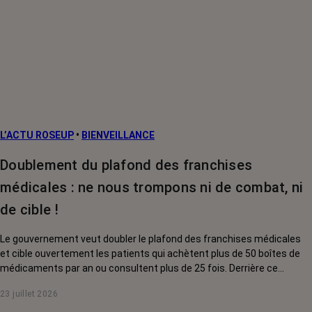
L’ACTU ROSEUP
•
BIENVEILLANCE
Doublement du plafond des franchises
médicales : ne nous trompons ni de combat, ni
de cible !
Le gouvernement veut doubler le plafond des franchises médicales
et cible ouvertement les patients qui achètent plus de 50 boîtes de
médicaments par an ou consultent plus de 25 fois. Derrière ce
discours sur la « responsabilisation », ce sont en réalité les malades
23 juillet 2026
chroniques, et en premier lieu les personnes touchées par un cancer,