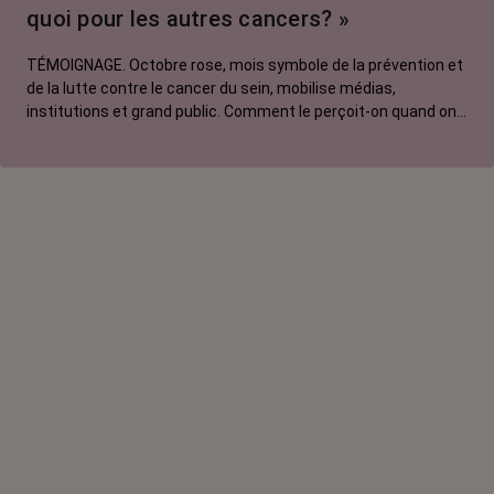
quoi pour les autres cancers? »
TÉMOIGNAGE. Octobre rose, mois symbole de la prévention et
de la lutte contre le cancer du sein, mobilise médias,
institutions et grand public. Comment le perçoit-on quand on
est une femme touchée par un tout autre cancer ? Manon,
touchée par un cancer du poumon métastatique, regrette que
l'évènement capte autant d'attention au détriment d'autres
causes.