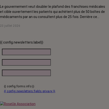
Le gouvernement veut doubler le plafond des franchises médicales
et cible ouvertement les patients qui achètent plus de 50 boîtes de
médicaments par an ou consultent plus de 25 fois. Derrière ce
discours sur la « responsabilisation », ce sont en réalité les malades
23 juillet 2026
chroniques, et en premier lieu les personnes touchées par un cancer,
qui vont payer le prix fort. RoseUp alerte : cette mesure ne
responsabilise personne, elle punit des patients qui n'ont pas le choix.
{{ config.newsletters.label}}
{{ config.forms.info }}
{{ config.newsletters.fields.privacy }}