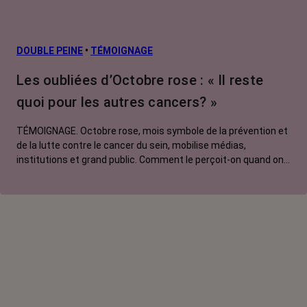
DOUBLE PEINE
•
TÉMOIGNAGE
Les oubliées d’Octobre rose : « Il reste
quoi pour les autres cancers? »
TÉMOIGNAGE. Octobre rose, mois symbole de la prévention et
de la lutte contre le cancer du sein, mobilise médias,
institutions et grand public. Comment le perçoit-on quand on
est une femme touchée par un tout autre cancer ? Manon,
touchée par un cancer du poumon métastatique, regrette que
l'évènement capte autant d'attention au détriment d'autres
causes.