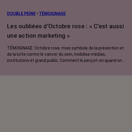
prévention
L’après cancer
DOUBLE PEINE
•
TÉMOIGNAGE
Traitements
Les oubliées d’Octobre rose : « C’est aussi
contre le cancer
une action marketing »
La vie autour
TÉMOIGNAGE. Octobre rose, mois symbole de la prévention et
de la lutte contre le cancer du sein, mobilise médias,
institutions et grand public. Comment le perçoit-on quand on
est une femme touchée par un tout autre cancer ?
Emmanuelle, touchée par un cancer du rein métastatique,
soutien l'évènement mais regrette son instrumentalisation à
des fins commerciales.