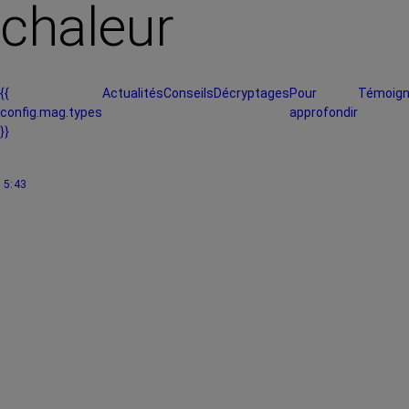
chaleur
{{
Actualités
Conseils
Décryptages
Pour
Témoig
config.mag.types
approfondir
}}
5:43