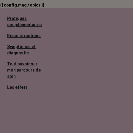
{{ config.mag.topics }}
Pratiques
complémentaires
Reconstructions
Symptômes et
diagnostic
Tout savoir sur
mon parcours de
soin
Les effets
secondaires
Cancers
métastatiques
Facteurs de
risque et