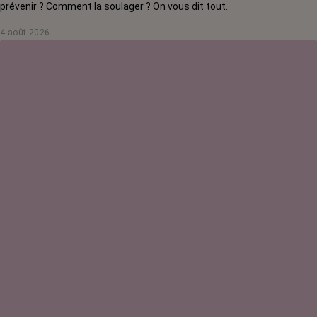
prévenir ? Comment la soulager ? On vous dit tout.
4 août 2026