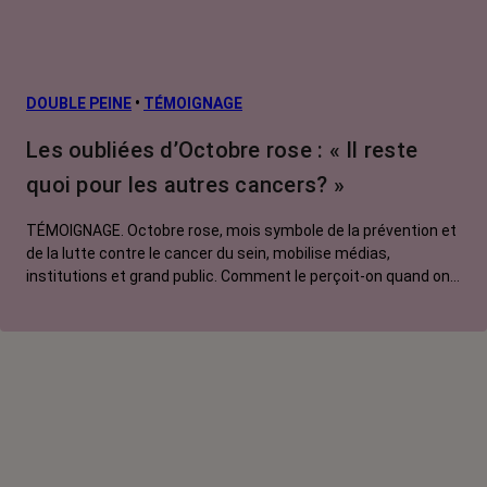
DOUBLE PEINE
•
TÉMOIGNAGE
Les oubliées d’Octobre rose : « Il reste
quoi pour les autres cancers? »
TÉMOIGNAGE. Octobre rose, mois symbole de la prévention et
de la lutte contre le cancer du sein, mobilise médias,
institutions et grand public. Comment le perçoit-on quand on
est une femme touchée par un tout autre cancer ? Manon,
touchée par un cancer du poumon métastatique, regrette que
l'évènement capte autant d'attention au détriment d'autres
causes.