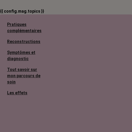
{{ config.mag.topics }}
Pratiques
complémentaires
Reconstructions
Symptômes et
diagnostic
Tout savoir sur
mon parcours de
soin
Les effets
secondaires
Cancers
métastatiques
Facteurs de