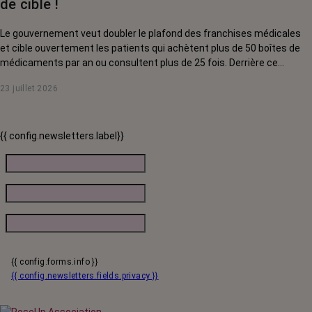
de cible !
Le gouvernement veut doubler le plafond des franchises médicales
et cible ouvertement les patients qui achètent plus de 50 boîtes de
médicaments par an ou consultent plus de 25 fois. Derrière ce
discours sur la « responsabilisation », ce sont en réalité les malades
23 juillet 2026
chroniques, et en premier lieu les personnes touchées par un cancer,
qui vont payer le prix fort. RoseUp alerte : cette mesure ne
responsabilise personne, elle punit des patients qui n'ont pas le choix.
{{ config.newsletters.label}}
{{ config.forms.info }}
{{ config.newsletters.fields.privacy }}