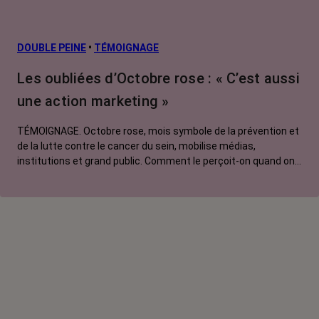
risque et
prévention
L’après cancer
DOUBLE PEINE
•
TÉMOIGNAGE
Traitements
Les oubliées d’Octobre rose : « C’est aussi
contre le cancer
une action marketing »
La vie autour
TÉMOIGNAGE. Octobre rose, mois symbole de la prévention et
de la lutte contre le cancer du sein, mobilise médias,
institutions et grand public. Comment le perçoit-on quand on
est une femme touchée par un tout autre cancer ?
Emmanuelle, touchée par un cancer du rein métastatique,
soutien l'évènement mais regrette son instrumentalisation à
des fins commerciales.