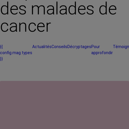
des malades de
cancer
{{
Actualités
Conseils
Décryptages
Pour
Témoig
config.mag.types
approfondir
}}