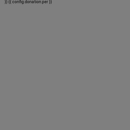
}}
{{ config.donation.per }}