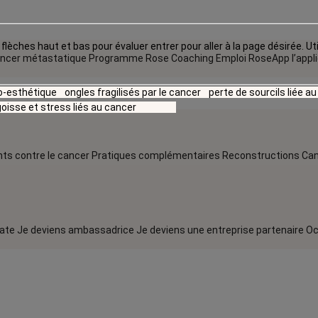
flèches haut et bas pour évaluer entrer pour aller à la page désirée. Uti
ncer métastatique
Programme Rose Coaching Emploi
RoseApp l’appl
io-esthétique
ongles fragilisés par le cancer
perte de sourcils liée a
oisse et stress liés au cancer
ts contre le cancer
Pratiques complémentaires
Reconstructions
Can
rate
Je deviens ambassadrice
Je deviens une entreprise partenaire
Oc