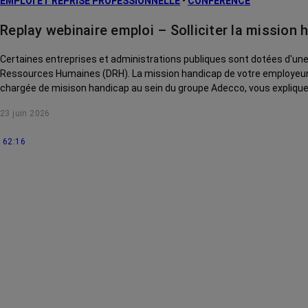
EMPLOI ET REPRISE PROFESSIONNELLE
•
CONFÉRENCE
Replay webinaire emploi – Solliciter la mission 
Certaines entreprises et administrations publiques sont dotées d'une mi
Ressources Humaines (DRH). La mission handicap de votre employeur peut vous accompagner vers une reprise du travail en toute sérénité après un long arrêt maladie. Tamara Velcek, psychologue du travail et
chargée de misison handicap au sein du groupe Adecco, vous explique
23 juin 2026
62:16