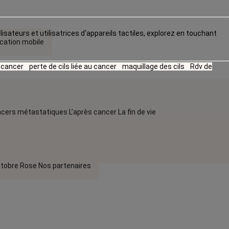
lisateurs et utilisatrices d‘appareils tactiles, explorez en touchant
ication mobile
u cancer
perte de cils liée au cancer
maquillage des cils
Rdv de
cers métastatiques
L’après cancer
La fin de vie
tobre Rose
Nos partenaires