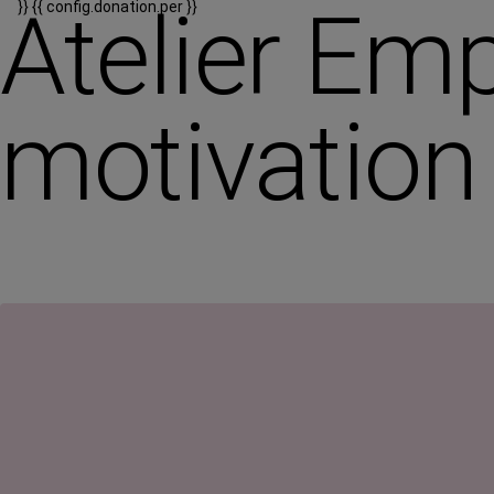
Atelier Empl
}}
{{ config.donation.per }}
motivation