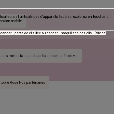
lisateurs et utilisatrices d‘appareils tactiles, explorez en touchant
ication mobile
u cancer
perte de cils liée au cancer
maquillage des cils
Rdv de
cers métastatiques
L’après cancer
La fin de vie
tobre Rose
Nos partenaires