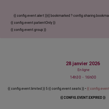
{{ config.event.alert }}
{{ bookmarked ? config.sharing.bookmar
{{ config.event.patientOnly }}
{{ config.event.group }}
28 janvier 2026
En ligne
14h30 - 16h00
{{ config.event.limited }} 5 {{ config.event.seats }} •
{{ config.event
{{ CONFIG.EVENT.EXPIRED }}