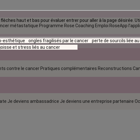
flèches haut et bas pour évaluer entrer pour aller à la page désirée. Uti
ncer métastatique
Programme Rose Coaching Emploi
RoseApp l’appl
io-esthétique
ongles fragilisés par le cancer
perte de sourcils liée a
oisse et stress liés au cancer
ts contre le cancer
Pratiques complémentaires
Reconstructions
Can
rate
Je deviens ambassadrice
Je deviens une entreprise partenaire
Oc