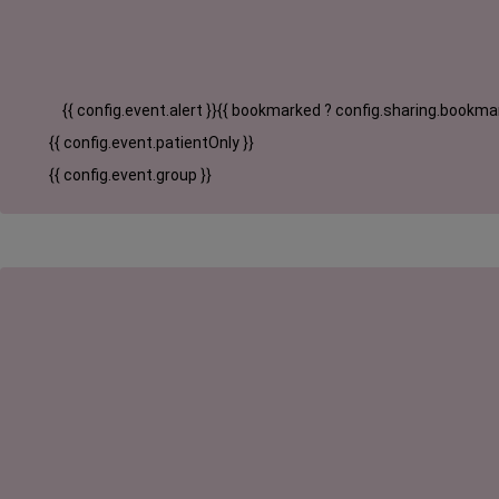
{{ config.event.alert }}
{{ bookmarked ? config.sharing.bookmar
{{ config.event.patientOnly }}
{{ config.event.group }}