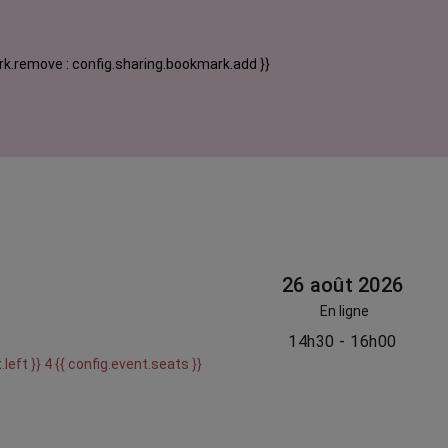
k.remove : config.sharing.bookmark.add }}
26 août 2026
En ligne
14h30 - 16h00
.left }} 4 {{ config.event.seats }}