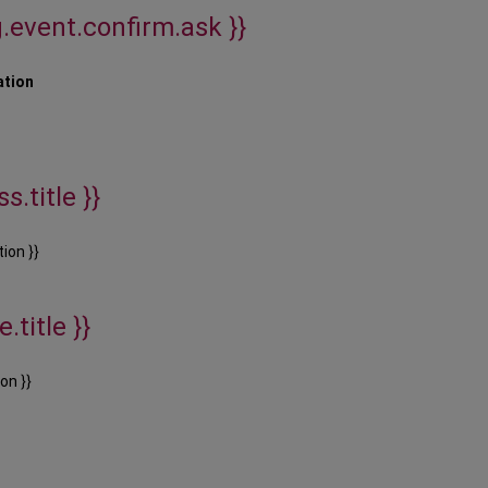
g.event.confirm.ask }}
ation
s.title }}
ion }}
.title }}
on }}