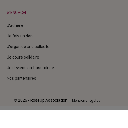
S'ENGAGER
J'adhère
Je fais un don
J'organise une collecte
Je cours solidaire
Je deviens ambassadrice
Nos partenaires
© 2026 - RoseUp Association
Mentions légales