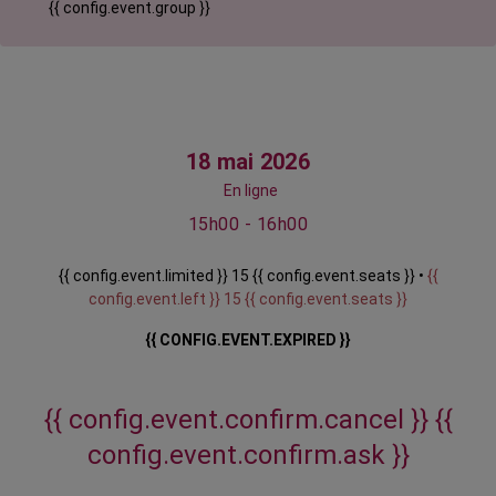
{{ config.event.group }}
18 mai 2026
En ligne
15h00 - 16h00
{{ config.event.limited }} 15 {{ config.event.seats }} •
{{
config.event.left }} 15 {{ config.event.seats }}
{{ CONFIG.EVENT.EXPIRED }}
{{ config.event.confirm.cancel }}
{{
config.event.confirm.ask }}