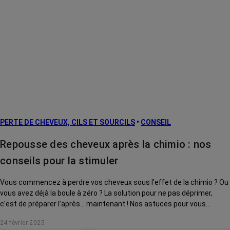
PERTE DE CHEVEUX, CILS ET SOURCILS
•
CONSEIL
Repousse des cheveux après la chimio : nos
conseils pour la stimuler
Vous commencez à perdre vos cheveux sous l’effet de la chimio ? Ou
vous avez déjà la boule à zéro ? La solution pour ne pas déprimer,
c’est de préparer l’après… maintenant ! Nos astuces pour vous
donner toutes les chances de retrouver une belle crinière.
24 février 2025