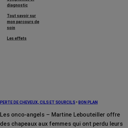
diagnostic
Tout savoir sur
mon parcours de
soin
Les effets
secondaires
Cancers
métastatiques
Facteurs de
risque et
prévention
L’après cancer
PERTE DE CHEVEUX, CILS ET SOURCILS
•
BON PLAN
Traitements
contre le cancer
Les onco-angels – Martine Lebouteiller offre
La vie autour
des chapeaux aux femmes qui ont perdu leurs