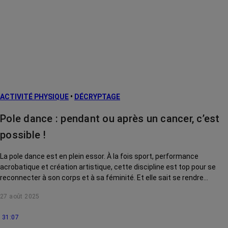
ACTIVITÉ PHYSIQUE
•
DÉCRYPTAGE
Pole dance : pendant ou après un cancer, c’est
possible !
La pole dance est en plein essor. À la fois sport, performance
acrobatique et création artistique, cette discipline est top pour se
reconnecter à son corps et à sa féminité. Et elle sait se rendre
accessible à toutes, même après ou pendant un cancer !
27 août 2025
Démonstration.
31:07