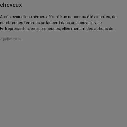
cheveux
Après avoir elles-mêmes affronté un cancer ou été aidantes, de
nombreuses femmes se lancent dans une nouvelle voie.
Entreprenantes, entrepreneuses, elles mènent des actions de
solidarité pour rendre la vie des malades plus douce. Rencontre avec
7 juillet 2026
Martine Lebouteiller, fondatrice de l'association Les Chapeaux de
Martine.