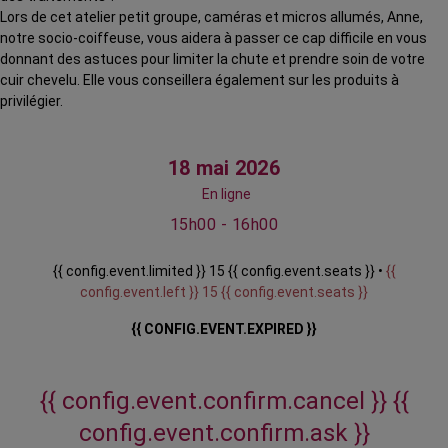
Lors de cet atelier petit groupe, caméras et micros allumés, Anne,
notre socio-coiffeuse, vous aidera à passer ce cap difficile en vous
donnant des astuces pour limiter la chute et prendre soin de votre
cuir chevelu. Elle vous conseillera également sur les produits à
privilégier.
18 mai 2026
En ligne
15h00 - 16h00
{{ config.event.limited }} 15 {{ config.event.seats }} •
{{
config.event.left }} 15 {{ config.event.seats }}
{{ CONFIG.EVENT.EXPIRED }}
{{ config.event.confirm.cancel }}
{{
config.event.confirm.ask }}