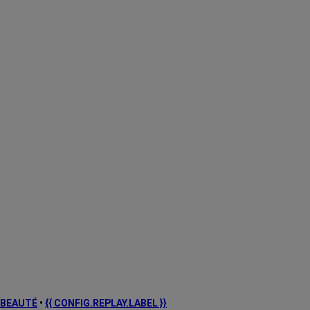
BEAUTÉ
•
{{ CONFIG.REPLAY.LABEL }}