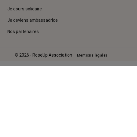
Je cours solidaire
Je deviens ambassadrice
Nos partenaires
© 2026 - RoseUp Association
Mentions légales