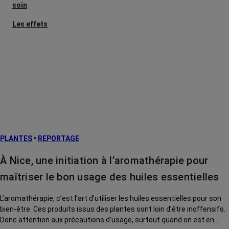
soin
Les effets
secondaires
Cancers
métastatiques
Facteurs de
risque et
prévention
L’après cancer
PLANTES
•
REPORTAGE
Traitements
contre le cancer
À Nice, une initiation à l’aromathérapie pour
La vie autour
maîtriser le bon usage des huiles essentielles
L’aromathérapie, c’est l’art d’utiliser les huiles essentielles pour son
bien-être. Ces produits issus des plantes sont loin d’être inoffensifs.
Donc attention aux précautions d’usage, surtout quand on est en