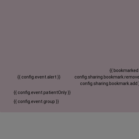
{{ bookmarked
{{ config.event.alert }}
config.sharing.bookmark.remove
config.sharing.bookmark.add 
{{ config.event.patientOnly }}
{{ config.event.group }}