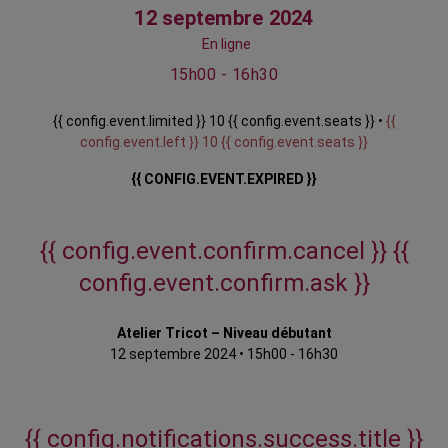
12 septembre 2024
En ligne
15h00 - 16h30
{{ config.event.limited }} 10 {{ config.event.seats }} •
{{
config.event.left }} 10 {{ config.event.seats }}
{{ CONFIG.EVENT.EXPIRED }}
{{ config.event.confirm.cancel }}
{{
config.event.confirm.ask }}
Atelier Tricot – Niveau débutant
12 septembre 2024
•
15h00 - 16h30
{{ config.notifications.success.title }}