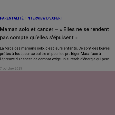
PARENTALITÉ
•
INTERVIEW D'EXPERT
Maman solo et cancer – « Elles ne se rendent
pas compte qu’elles s’épuisent »
La force des mamans solo, c'est leurs enfants. Ce sont des louves
prêtes à tout pour se battre et pour les protéger. Mais, face à
l’épreuve du cancer, ce combat exige un surcroît d’énergie qui peut
s’avérer délétère. Comment tenir son rôle tout en se préservant ? On
7 octobre 2025
a posé la question à Giacomo Di Falco, psycho-oncologue au CHU de
Lille.