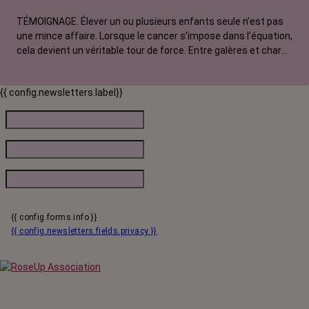
TÉMOIGNAGE. Élever un ou plusieurs enfants seule n’est pas
une mince affaire. Lorsque le cancer s’impose dans l’équation,
cela devient un véritable tour de force. Entre galères et charge
mentale, amour et colère, sororité et système D, Sabrina, 41
ans et touchée par un cancer métastatique, témoigne de sa
{{ config.newsletters.label}}
solitude face aux angoisses causées par sa maladie.
{{ config.forms.info }}
{{ config.newsletters.fields.privacy }}