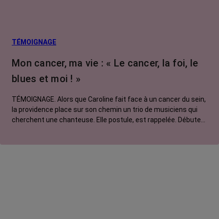
Facteurs de
risque et
prévention
L’après cancer
TÉMOIGNAGE
Traitements
Mon cancer, ma vie : « Le cancer, la foi, le
contre le cancer
blues et moi ! »
La vie autour
TÉMOIGNAGE. Alors que Caroline fait face à un cancer du sein,
la providence place sur son chemin un trio de musiciens qui
cherchent une chanteuse. Elle postule, est rappelée. Débute
alors le chant de tous les possibles…