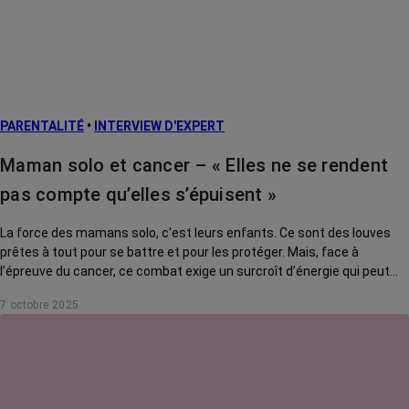
PARENTALITÉ
•
INTERVIEW D'EXPERT
Maman solo et cancer – « Elles ne se rendent
pas compte qu’elles s’épuisent »
La force des mamans solo, c'est leurs enfants. Ce sont des louves
prêtes à tout pour se battre et pour les protéger. Mais, face à
l’épreuve du cancer, ce combat exige un surcroît d’énergie qui peut
s’avérer délétère. Comment tenir son rôle tout en se préservant ? On
7 octobre 2025
a posé la question à Giacomo Di Falco, psycho-oncologue au CHU de
Lille.