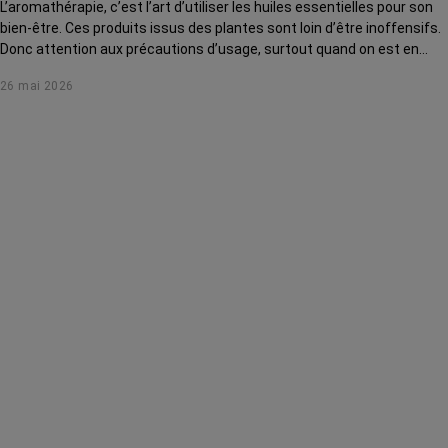
L’aromathérapie, c’est l’art d’utiliser les huiles essentielles pour son
bien-être. Ces produits issus des plantes sont loin d’être inoffensifs.
Donc attention aux précautions d’usage, surtout quand on est en
traitement de cancer. Direction l’Institut Mozart, de Nice, pour s’initier
26 mai 2026
auprès d’une experte.