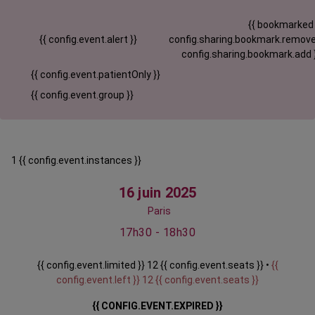
{{ bookmarked
{{ config.event.alert }}
config.sharing.bookmark.remove
config.sharing.bookmark.add 
{{ config.event.patientOnly }}
{{ config.event.group }}
1 {{ config.event.instances }}
16 juin 2025
Paris
17h30 - 18h30
{{ config.event.limited }} 12 {{ config.event.seats }} •
{{
config.event.left }} 12 {{ config.event.seats }}
{{ CONFIG.EVENT.EXPIRED }}