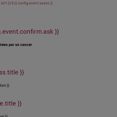
.left }} 8 {{ config.event.seats }}
g.event.confirm.ask }}
chées par un cancer
s.title }}
ion }}
.title }}
on }}