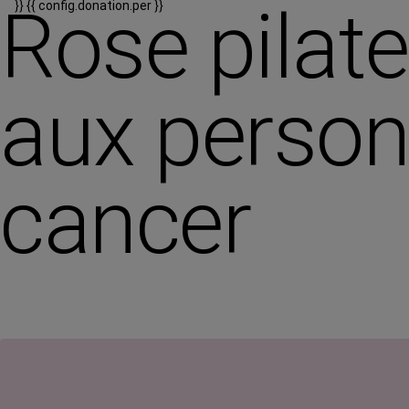
Rose pilate
}}
{{ config.donation.per }}
aux person
cancer