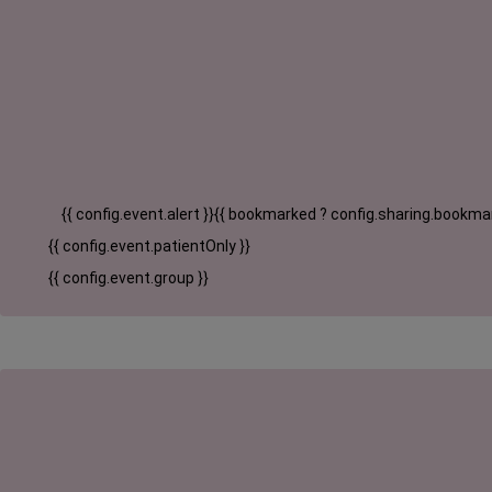
{{ config.event.alert }}
{{ bookmarked ? config.sharing.bookmar
{{ config.event.patientOnly }}
{{ config.event.group }}