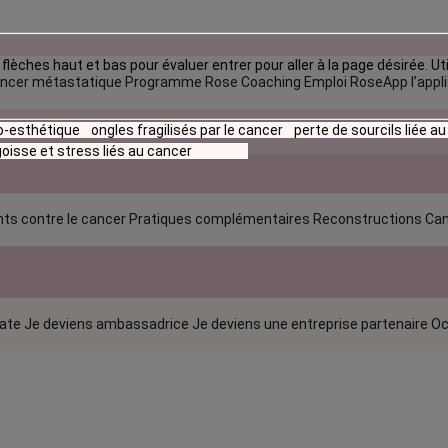
flèches haut et bas pour évaluer entrer pour aller à la page désirée. Uti
ncer métastatique
Programme Rose Coaching Emploi
RoseApp l’appl
io-esthétique
ongles fragilisés par le cancer
perte de sourcils liée a
oisse et stress liés au cancer
ts contre le cancer
Pratiques complémentaires
Reconstructions
Can
rate
Je deviens ambassadrice
Je deviens une entreprise partenaire
Oc