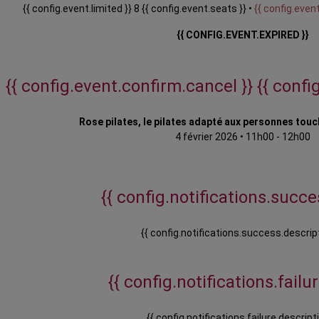
{{ config.event.limited }} 8 {{ config.event.seats }} •
{{ config.event
{{ CONFIG.EVENT.EXPIRED }}
{{ config.event.confirm.cancel }}
{{ confi
Rose pilates, le pilates adapté aux personnes tou
4 février 2026
•
11h00 - 12h00
{{ config.notifications.succes
{{ config.notifications.success.descript
{{ config.notifications.failure
{{ config.notifications.failure.descripti