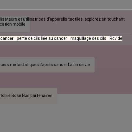
lisateurs et utilisatrices d‘appareils tactiles, explorez en touchant
ication mobile
u cancer
perte de cils liée au cancer
maquillage des cils
Rdv de
cers métastatiques
L’après cancer
La fin de vie
tobre Rose
Nos partenaires