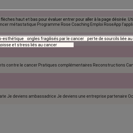
flèches haut et bas pour évaluer entrer pour aller à la page désirée. Uti
ncer métastatique
Programme Rose Coaching Emploi
RoseApp l’appl
io-esthétique
ongles fragilisés par le cancer
perte de sourcils liée a
oisse et stress liés au cancer
ts contre le cancer
Pratiques complémentaires
Reconstructions
Can
rate
Je deviens ambassadrice
Je deviens une entreprise partenaire
Oc