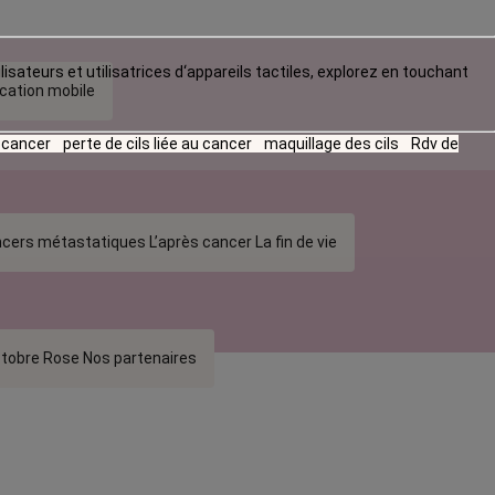
lisateurs et utilisatrices d‘appareils tactiles, explorez en touchant
ication mobile
u cancer
perte de cils liée au cancer
maquillage des cils
Rdv de
cers métastatiques
L’après cancer
La fin de vie
tobre Rose
Nos partenaires