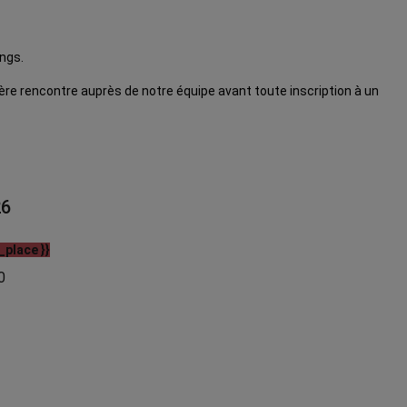
ngs.
ère rencontre auprès de notre équipe avant toute inscription à un
26
_place }}
0