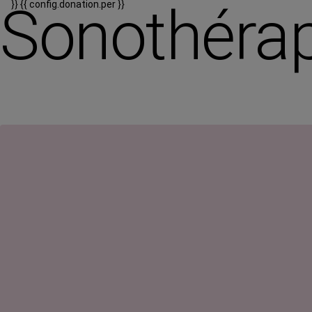
Sonothérap
}}
{{ config.donation.per }}