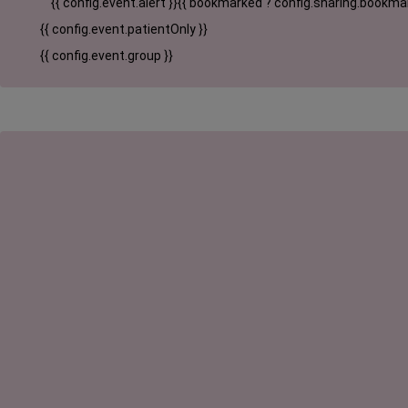
{{ config.event.alert }}
{{ bookmarked ? config.sharing.bookmar
{{ config.event.patientOnly }}
{{ config.event.group }}