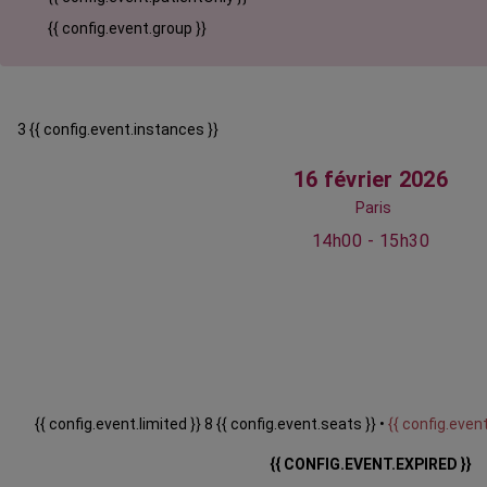
{{ config.event.group }}
3 {{ config.event.instances }}
16 février 2026
Paris
14h00 - 15h30
{{ config.event.limited }} 8 {{ config.event.seats }} •
{{ config.event
{{ CONFIG.EVENT.EXPIRED }}