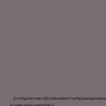
{{ config.event.alert }}
{{ bookmarked ? config.sharing.bookmar
{{ config.event.patientOnly }}