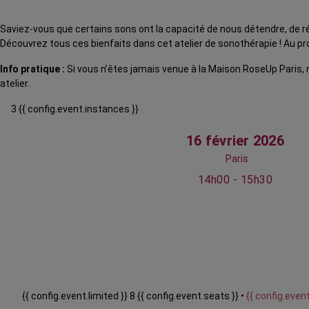
Saviez-vous que certains sons ont la capacité de nous détendre, de réd
Découvrez tous ces bienfaits dans cet atelier de sonothérapie ! Au 
Info pratique :
Si vous n’êtes jamais venue à la Maison RoseUp Paris,
atelier.
3 {{ config.event.instances }}
16 février 2026
Paris
14h00 - 15h30
{{ config.event.limited }} 8 {{ config.event.seats }} •
{{ config.event