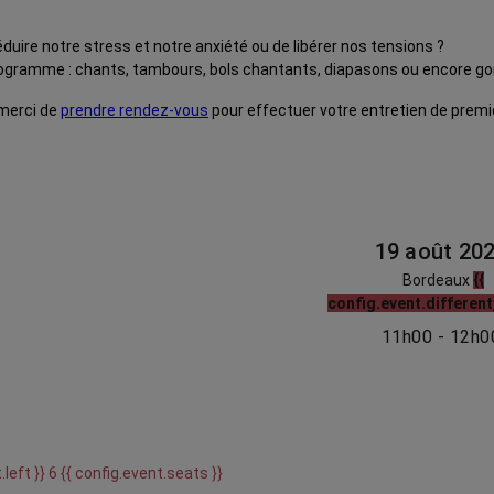
uire notre stress et notre anxiété ou de libérer nos tensions ?
programme : chants, tambours, bols chantants, diapasons ou encore go
 merci de
prendre rendez-vous
pour effectuer votre entretien de premi
19 août 20
Bordeaux
{{
config.event.different
11h00 - 12h0
.left }} 6 {{ config.event.seats }}