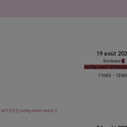
19 août 20
Bordeaux
{{
config.event.different
11h00 - 12h0
.left }} 6 {{ config.event.seats }}