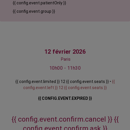
{{ config.event.patientOnly }}
{{ config.event.group }}
12 février 2026
Paris
10h00 - 11h30
{{ config.event.limited }} 12 {{ config.event.seats }} •
{{
config.event.left }} 12 {{ config.event.seats }}
{{ CONFIG.EVENT.EXPIRED }}
{{ config.event.confirm.cancel }}
{{
config.event.confirm.ask }}