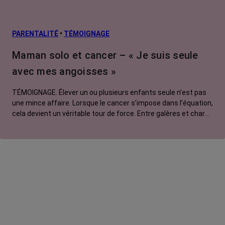
PARENTALITÉ
•
TÉMOIGNAGE
Maman solo et cancer – « Je suis seule
avec mes angoisses »
TÉMOIGNAGE. Élever un ou plusieurs enfants seule n’est pas
une mince affaire. Lorsque le cancer s’impose dans l’équation,
cela devient un véritable tour de force. Entre galères et charge
mentale, amour et colère, sororité et système D, Sabrina, 41
ans et touchée par un cancer métastatique, témoigne de sa
solitude face aux angoisses causées par sa maladie.