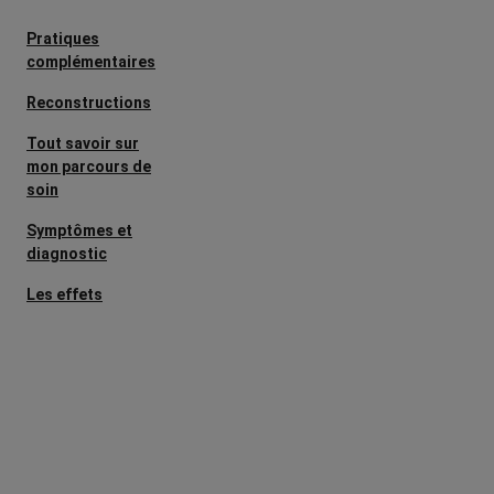
Pratiques
complémentaires
Reconstructions
Tout savoir sur
mon parcours de
soin
Symptômes et
diagnostic
Les effets
secondaires
Cancers
métastatiques
L’après cancer
Facteurs de
risque et