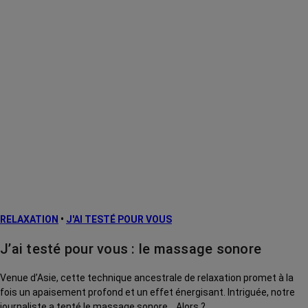
RELAXATION
•
J'AI TESTÉ POUR VOUS
J’ai testé pour vous : le massage sonore
Venue d’Asie, cette technique ancestrale de relaxation promet à la
fois un apaisement profond et un effet énergisant. Intriguée, notre
journaliste a tenté le massage sonore… Alors ?