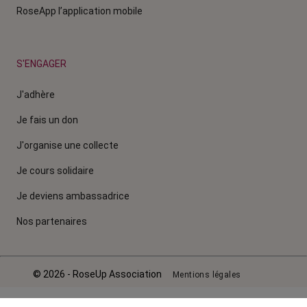
RoseApp l’application mobile
S'ENGAGER
J'adhère
Je fais un don
J'organise une collecte
Je cours solidaire
Je deviens ambassadrice
Nos partenaires
© 2026 - RoseUp Association
Mentions légales