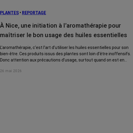
prévention
PLANTES
•
REPORTAGE
Traitements
contre le cancer
À Nice, une initiation à l’aromathérapie pour
La vie autour
maîtriser le bon usage des huiles essentielles
L’aromathérapie, c’est l’art d’utiliser les huiles essentielles pour son
bien-être. Ces produits issus des plantes sont loin d’être inoffensifs.
Donc attention aux précautions d’usage, surtout quand on est en
traitement de cancer. Direction l’Institut Mozart, de Nice, pour s’initier
26 mai 2026
auprès d’une experte.