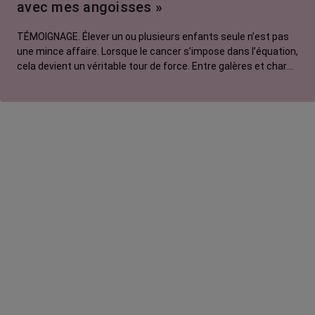
avec mes angoisses »
TÉMOIGNAGE. Élever un ou plusieurs enfants seule n’est pas
une mince affaire. Lorsque le cancer s’impose dans l’équation,
cela devient un véritable tour de force. Entre galères et charge
mentale, amour et colère, sororité et système D, Sabrina, 41
ans et touchée par un cancer métastatique, témoigne de sa
solitude face aux angoisses causées par sa maladie.