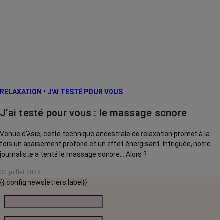
RELAXATION
•
J'AI TESTÉ POUR VOUS
J’ai testé pour vous : le massage sonore
Venue d’Asie, cette technique ancestrale de relaxation promet à la
fois un apaisement profond et un effet énergisant. Intriguée, notre
journaliste a tenté le massage sonore… Alors ?
30 juillet 2025
{{ config.newsletters.label}}