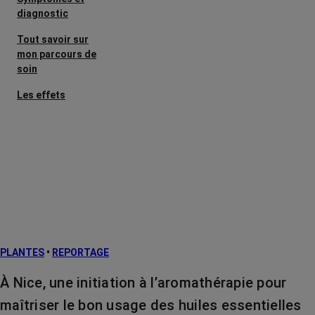
diagnostic
Tout savoir sur
mon parcours de
soin
Les effets
secondaires
Cancers
métastatiques
Facteurs de
risque et
prévention
L’après cancer
PLANTES
•
REPORTAGE
Traitements
contre le cancer
À Nice, une initiation à l’aromathérapie pour
La vie autour
maîtriser le bon usage des huiles essentielles