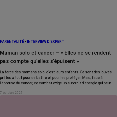
PARENTALITÉ
•
INTERVIEW D'EXPERT
Maman solo et cancer – « Elles ne se rendent
pas compte qu’elles s’épuisent »
La force des mamans solo, c'est leurs enfants. Ce sont des louves
prêtes à tout pour se battre et pour les protéger. Mais, face à
l’épreuve du cancer, ce combat exige un surcroît d’énergie qui peut
s’avérer délétère. Comment tenir son rôle tout en se préservant ? On
7 octobre 2025
a posé la question à Giacomo Di Falco, psycho-oncologue au CHU de
Lille.