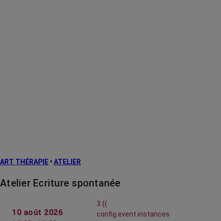
ART THÉRAPIE
•
ATELIER
Atelier Ecriture spontanée
3 {{
10 août 2026
config.event.instances