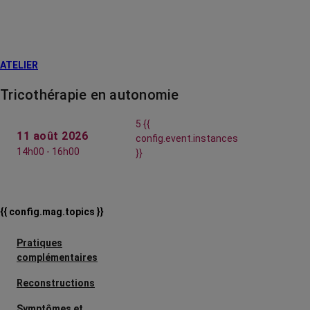
ATELIER
Tricothérapie en autonomie
5 {{
11 août 2026
config.event.instances
14h00 - 16h00
}}
{{ config.mag.topics }}
Pratiques
complémentaires
Reconstructions
Symptômes et