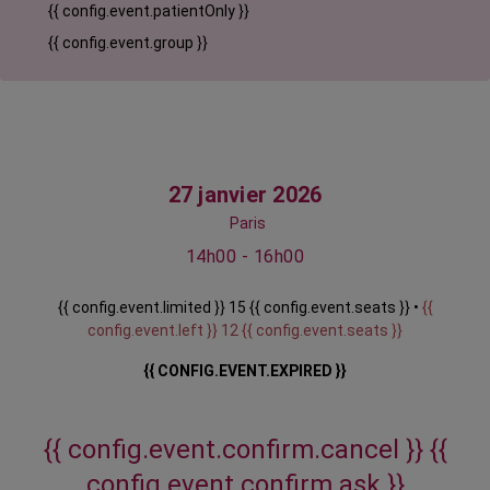
{{ config.event.patientOnly }}
{{ config.event.group }}
27 janvier 2026
Paris
14h00 - 16h00
{{ config.event.limited }} 15 {{ config.event.seats }} •
{{
config.event.left }} 12 {{ config.event.seats }}
{{ CONFIG.EVENT.EXPIRED }}
{{ config.event.confirm.cancel }}
{{
config.event.confirm.ask }}