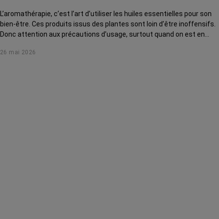
L’aromathérapie, c’est l’art d’utiliser les huiles essentielles pour son
bien-être. Ces produits issus des plantes sont loin d’être inoffensifs.
Donc attention aux précautions d’usage, surtout quand on est en
traitement de cancer. Direction l’Institut Mozart, de Nice, pour s’initier
26 mai 2026
auprès d’une experte.