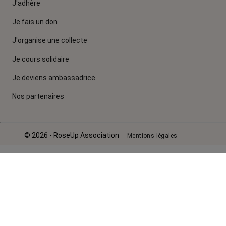
J'adhère
Je fais un don
J'organise une collecte
Je cours solidaire
Je deviens ambassadrice
Nos partenaires
© 2026 - RoseUp Association
Mentions légales