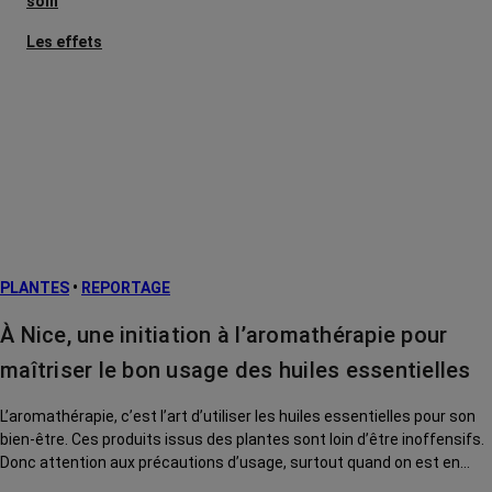
soin
Les effets
secondaires
Cancers
métastatiques
Facteurs de
risque et
prévention
L’après cancer
PLANTES
•
REPORTAGE
Traitements
contre le cancer
À Nice, une initiation à l’aromathérapie pour
La vie autour
maîtriser le bon usage des huiles essentielles
L’aromathérapie, c’est l’art d’utiliser les huiles essentielles pour son
bien-être. Ces produits issus des plantes sont loin d’être inoffensifs.
Donc attention aux précautions d’usage, surtout quand on est en
traitement de cancer. Direction l’Institut Mozart, de Nice, pour s’initier