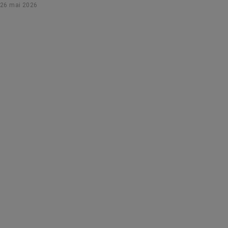
26 mai 2026
auprès d’une experte.