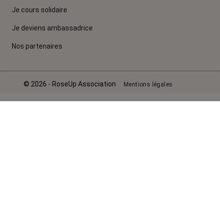
Je cours solidaire
Je deviens ambassadrice
Nos partenaires
© 2026 - RoseUp Association
Mentions légales