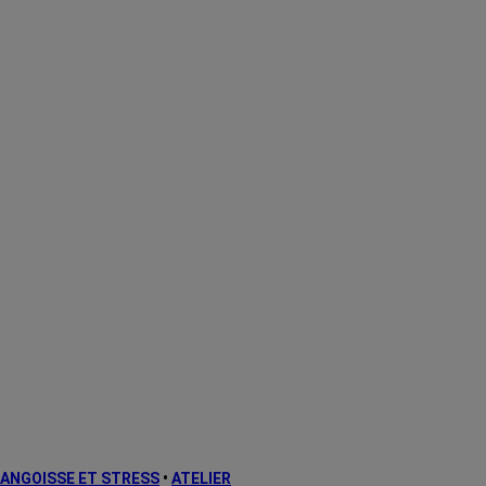
ANGOISSE ET STRESS
•
ATELIER