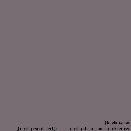
{{ bookmarked
{{ config.event.alert }}
config.sharing.bookmark.remove