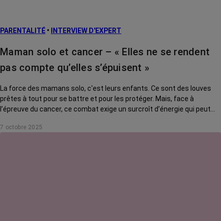
PARENTALITÉ
•
INTERVIEW D'EXPERT
Maman solo et cancer – « Elles ne se rendent
pas compte qu’elles s’épuisent »
La force des mamans solo, c'est leurs enfants. Ce sont des louves
prêtes à tout pour se battre et pour les protéger. Mais, face à
l’épreuve du cancer, ce combat exige un surcroît d’énergie qui peut
s’avérer délétère. Comment tenir son rôle tout en se préservant ? On
7 octobre 2025
a posé la question à Giacomo Di Falco, psycho-oncologue au CHU de
Lille.