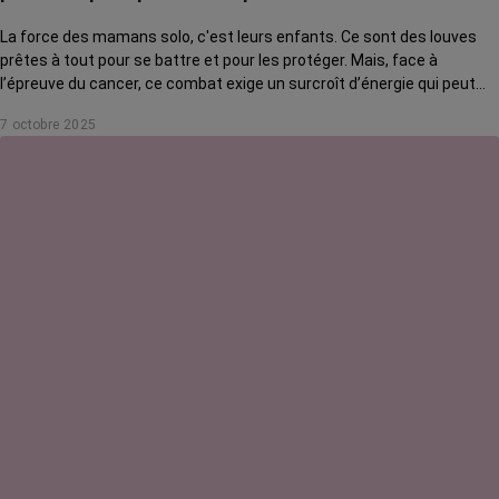
La force des mamans solo, c'est leurs enfants. Ce sont des louves
prêtes à tout pour se battre et pour les protéger. Mais, face à
l’épreuve du cancer, ce combat exige un surcroît d’énergie qui peut
s’avérer délétère. Comment tenir son rôle tout en se préservant ? On
7 octobre 2025
a posé la question à Giacomo Di Falco, psycho-oncologue au CHU de
Lille.