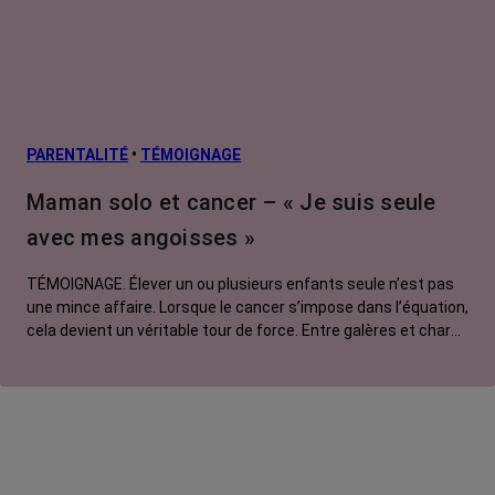
PARENTALITÉ
•
TÉMOIGNAGE
Maman solo et cancer – « Je suis seule
avec mes angoisses »
TÉMOIGNAGE. Élever un ou plusieurs enfants seule n’est pas
une mince affaire. Lorsque le cancer s’impose dans l’équation,
cela devient un véritable tour de force. Entre galères et charge
mentale, amour et colère, sororité et système D, Sabrina, 41
ans et touchée par un cancer métastatique, témoigne de sa
solitude face aux angoisses causées par sa maladie.