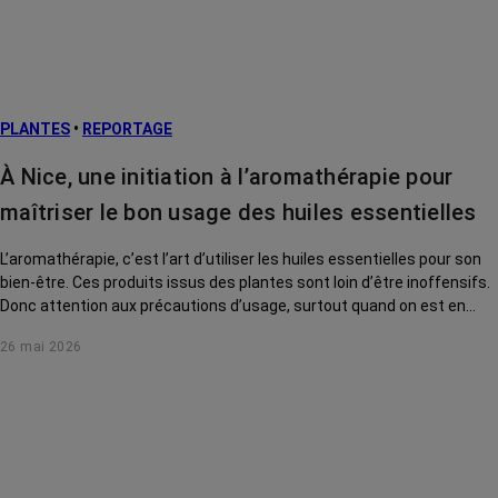
Facteurs de
risque et
prévention
L’après cancer
PLANTES
•
REPORTAGE
Traitements
contre le cancer
À Nice, une initiation à l’aromathérapie pour
La vie autour
maîtriser le bon usage des huiles essentielles
L’aromathérapie, c’est l’art d’utiliser les huiles essentielles pour son
bien-être. Ces produits issus des plantes sont loin d’être inoffensifs.
Donc attention aux précautions d’usage, surtout quand on est en
traitement de cancer. Direction l’Institut Mozart, de Nice, pour s’initier
26 mai 2026
auprès d’une experte.