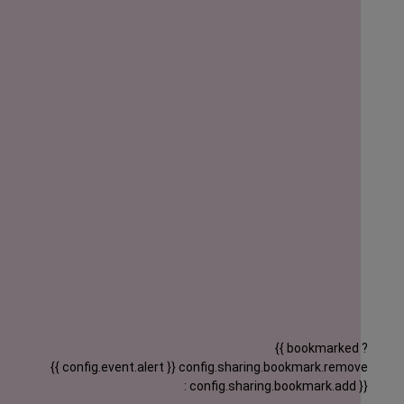
{{ bookmarked ?
{{ config.event.alert }}
config.sharing.bookmark.remove
: config.sharing.bookmark.add }}