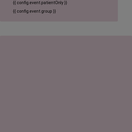
{{ config.event.patientOnly }}
{{ config.event.group }}