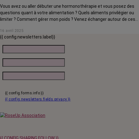
Vous avez ou aller débuter une hormonothérapie et vous posez des
questions quant à votre alimentation ? Quels aliments privilégier ou
limiter ? Comment gérer mon poids ? Venez échanger autour de ces
questions avec notre onco-diététicienne, Emilie Masi, qui vous
16 avril 2025
partagera ses conseils, astuces et recettes.
{{ config.newsletters.label}}
{{ config.forms.info }}
{{ config.newsletters.fields.privacy }}
{{ CONFIG.SHARING.FOLLOW }}