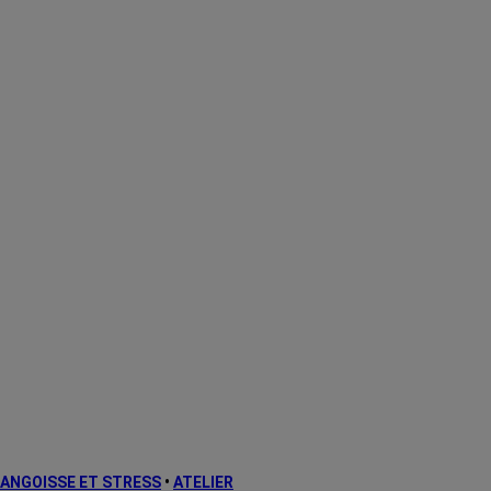
ANGOISSE ET STRESS
•
ATELIER