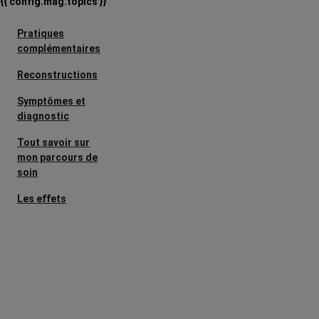
{{ config.mag.topics }}
Pratiques
complémentaires
Reconstructions
Symptômes et
diagnostic
Tout savoir sur
mon parcours de
soin
Les effets
secondaires
Cancers
métastatiques
Facteurs de
risque et
prévention