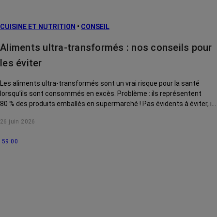
L’après cancer
CUISINE ET NUTRITION
•
CONSEIL
Traitements
contre le cancer
Aliments ultra-transformés : nos conseils pour
La vie autour
les éviter
Les aliments ultra-transformés sont un vrai risque pour la santé
lorsqu’ils sont consommés en excès. Problème : ils représentent
80 % des produits emballés en supermarché ! Pas évidents à éviter, ils
sont aussi difficiles à identifier. On vous expliquer comment les
26 juin 2026
reconnaître et s'en passer.
59:00