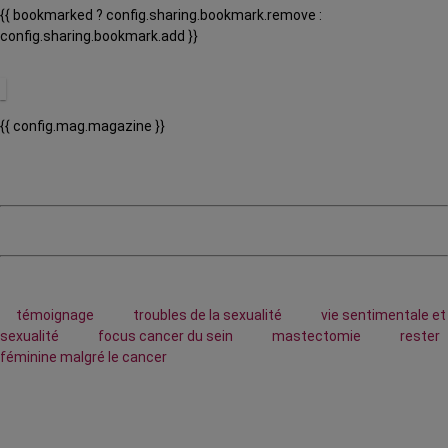
{{ bookmarked ? config.sharing.bookmark.remove :
config.sharing.bookmark.add }}
{{ config.mag.magazine }}
témoignage
troubles de la sexualité
vie sentimentale et
sexualité
focus cancer du sein
mastectomie
rester
féminine malgré le cancer