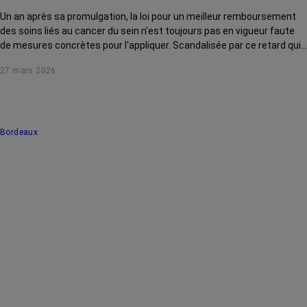
Un an après sa promulgation, la loi pour un meilleur remboursement
des soins liés au cancer du sein n'est toujours pas en vigueur faute
de mesures concrètes pour l'appliquer. Scandalisée par ce retard qui
pénalise des milliers de femmes, Yaël Braun-Pivet a décidé de mettre
27 mars 2026
les ministres face à leurs responsabilités. Interview.
Bordeaux