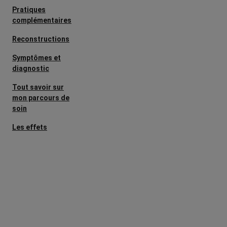
Pratiques
complémentaires
Reconstructions
Symptômes et
diagnostic
Tout savoir sur
mon parcours de
soin
Les effets
secondaires
Cancers
métastatiques
Facteurs de
risque et
prévention
L’après cancer