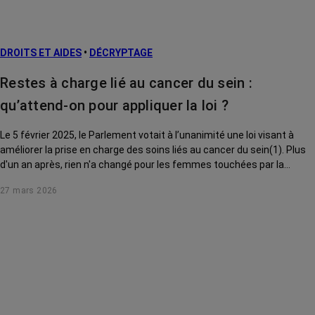
DROITS ET AIDES
•
DÉCRYPTAGE
Restes à charge lié au cancer du sein :
qu’attend-on pour appliquer la loi ?
Le 5 février 2025, le Parlement votait à l’unanimité une loi visant à
améliorer la prise en charge des soins liés au cancer du sein(1). Plus
d'un an après, rien n'a changé pour les femmes touchées par la
maladie. Que prévoyait le texte ? Où en est son application ? On passe
27 mars 2026
au crible chacune des mesures adoptées.