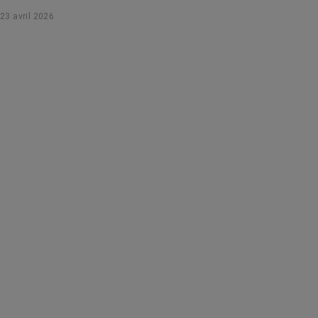
Le point sur cet outil clé de la médecine personnalisée.
23 avril 2026