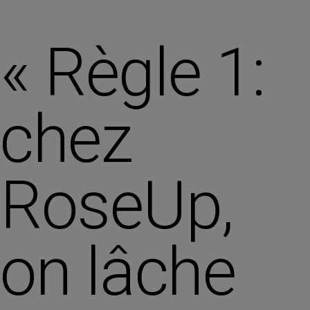
« Règle 1:
chez
RoseUp,
on lâche