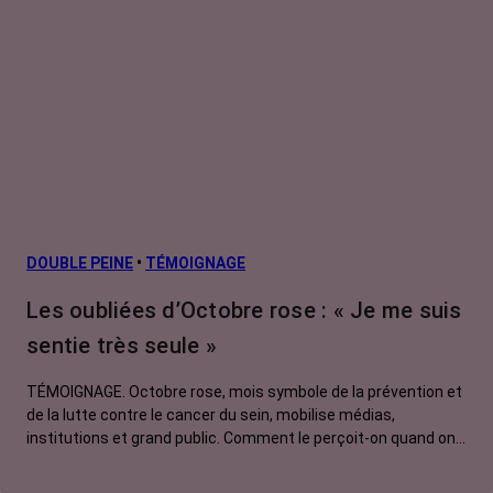
DOUBLE PEINE
•
TÉMOIGNAGE
Les oubliées d’Octobre rose : « Je me suis
sentie très seule »
TÉMOIGNAGE. Octobre rose, mois symbole de la prévention et
de la lutte contre le cancer du sein, mobilise médias,
institutions et grand public. Comment le perçoit-on quand on
est une femme touchée par un tout autre cancer ? Christine,
touchée par une tumeur neuroendocrine, s'est sentie rejetée