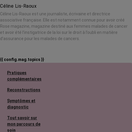
Céline Lis-Raoux
Céline Lis-Raoux est une journaliste, écrivaine et directrice
associative française. Elle est notamment connue pour avoir créé
Rose magazine, magazine destiné aux femmes malades de cancer
et avoir été l’instigatrice de la loi sur le droit à l’oubli en matière
d’assurance pour les malades de cancers.
{{ config.mag.topics }}
Pratiques
complémentaires
Reconstructions
Symptômes et
diagnostic
Tout savoir sur
mon parcours de
soin