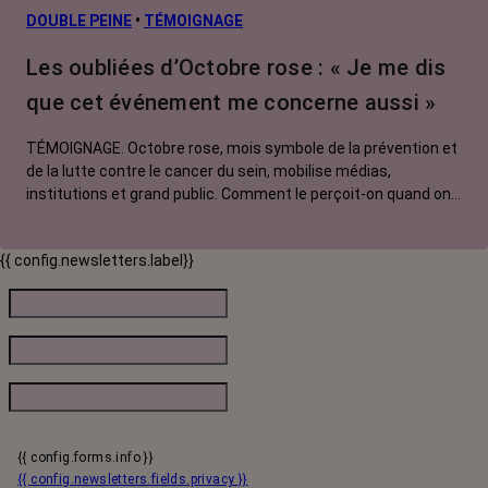
DOUBLE PEINE
•
TÉMOIGNAGE
Les oubliées d’Octobre rose : « Je me dis
que cet événement me concerne aussi »
TÉMOIGNAGE. Octobre rose, mois symbole de la prévention et
de la lutte contre le cancer du sein, mobilise médias,
institutions et grand public. Comment le perçoit-on quand on
est une femme touchée par un tout autre cancer ? Manon,
touchée par un cancer du système nerveux, soutien
{{ config.newsletters.label}}
l'opération qui bénéficie selon à elle à toutes les personnes
malades.
{{ config.forms.info }}
{{ config.newsletters.fields.privacy }}