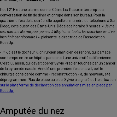
Bordeaux, 17 novembre, 21 heures
Il est 21H et une alarme sonne. Céline Lis-Raoux interrompt sa
conversation de fin de diner et grimpe dans son bureau. Pour la
quatrième fois de la soirée, elle appelle un numéro de téléphone à San
Diego, côte ouest des États-Unis. Décalage horaire 9 heures. «
Je me
suis mis une alarme pour penser à téléphoner toutes les demi-heures. Il va
bien finir par répondre !
», plaisante la directrice de l’association
RoseUp.
«
Il
», c’est le docteur K, chirurgien plasticien de renom, qui partage
son temps entre un hôpital parisien et une université californienne.
C’est lui, aussi, qui devait opérer Sylvie Pradier touchée par un cancer
de la pyramide nasale. Annulé une première fois en avril, cette
chirurgie considérée comme « reconstruction » a, de nouveau, été
déprogrammée. Plus de place au bloc. Sylvie a signalé cette situation
sur la plateforme de déclaration des annulations mise en place par
RoseUp.
Amputée du nez