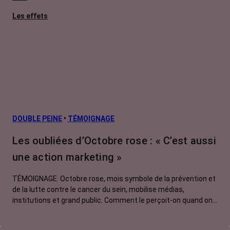
Les effets
secondaires
Cancers
métastatiques
Facteurs de
risque et
prévention
L’après cancer
DOUBLE PEINE
•
TÉMOIGNAGE
Traitements
Les oubliées d’Octobre rose : « C’est aussi
contre le cancer
une action marketing »
La vie autour
TÉMOIGNAGE. Octobre rose, mois symbole de la prévention et
de la lutte contre le cancer du sein, mobilise médias,
institutions et grand public. Comment le perçoit-on quand on
est une femme touchée par un tout autre cancer ?
Emmanuelle, touchée par un cancer du rein métastatique,