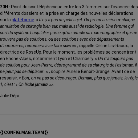
20H :
Point du soir téléphonique entre les 3 femmes sur l’avancée des
différents dossiers et la prise en charge des nouvelles déclarations
sur la
plateforme
. «
Il n’y a pas de petit sujet. On prend au sérieux chaque
annulation de chirurgie bien sur, mais aussi de radiologie. Une femme qui
sort du système hospitalier parce qu’on annule sa mammographie et qui ne
trouvera pas de solutions, ou des solutions avec des dépassements
d’honoraires, renoncera à se faire suivre
« , rappelle Céline Lis-Raoux, la
directrice de RoseUp. Pour le moment, les problèmes se concentrent
en Rhône-Alpes, notamment Lyon et Chambéry. «
On n’a toujours pas
de solution pour Jean-Pierre, déprogrammé de sa chirurgie de l’estomac, il
ne peut pas se déplacer…
« , soupire Aurélie Benoit-Grange. Avant de se
ressaisir. «
Bon, on va pas se décourager. Demain, plus que jamais, la règle
1, c’est : « On lâche jamais! »»
.
Julie Dépi
{{ CONFIG.MAG.TEAM }}