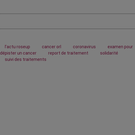
l’actu roseup
cancer orl
coronavirus
examen pour
dépister un cancer
report de traitement
solidarité
suivi des traitements