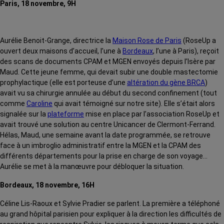
Paris, 18 novembre, 9H
Aurélie Benoit-Grange, directrice la
Maison Rose de Paris
(RoseUp a
ouvert deux maisons d’accueil, l’une à
Bordeaux
, l’une à Paris), reçoit
des scans de documents CPAM et MGEN envoyés depuis l’Isère par
Maud. Cette jeune femme, qui devait subir une double mastectomie
prophylactique (elle est porteuse d’une
altération du gène BRCA
)
avait vu sa chirurgie annulée au début du second confinement (tout
comme
Caroline
qui avait témoigné sur notre site). Elle s’était alors
signalée sur la
plateforme
mise en place par l’association RoseUp et
avait trouvé une solution au centre Unicancer de Clermont-Ferrand.
Hélas, Maud, une semaine avant la date programmée, se retrouve
face à un imbroglio administratif entre la MGEN et la CPAM des
différents départements pour la prise en charge de son voyage…
Aurélie se met à la manœuvre pour débloquer la situation.
Bordeaux, 18 novembre, 16H
Céline Lis-Raoux et Sylvie Pradier se parlent. La première a téléphoné
au grand hôpital parisien pour expliquer à la direction les difficultés de