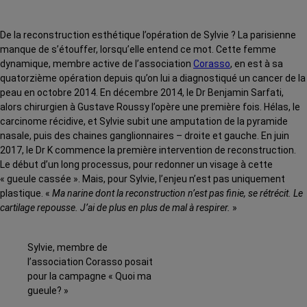
De la reconstruction esthétique l’opération de Sylvie ? La parisienne
manque de s’étouffer, lorsqu’elle entend ce mot. Cette femme
dynamique, membre active de l’association
Corasso
, en est à sa
quatorzième opération depuis qu’on lui a diagnostiqué un cancer de la
peau en octobre 2014. En décembre 2014, le Dr Benjamin Sarfati,
alors chirurgien à Gustave Roussy l’opère une première fois. Hélas, le
carcinome récidive, et Sylvie subit une amputation de la pyramide
nasale, puis des chaines ganglionnaires – droite et gauche. En juin
2017, le Dr K commence la première intervention de reconstruction.
Le début d’un long processus, pour redonner un visage à cette
« gueule cassée ». Mais, pour Sylvie, l’enjeu n’est pas uniquement
plastique. «
Ma narine dont la reconstruction n’est pas finie, se rétrécit. Le
cartilage repousse. J’ai de plus en plus de mal à respirer.
»
Sylvie, membre de
l’association Corasso posait
pour la campagne « Quoi ma
gueule? »