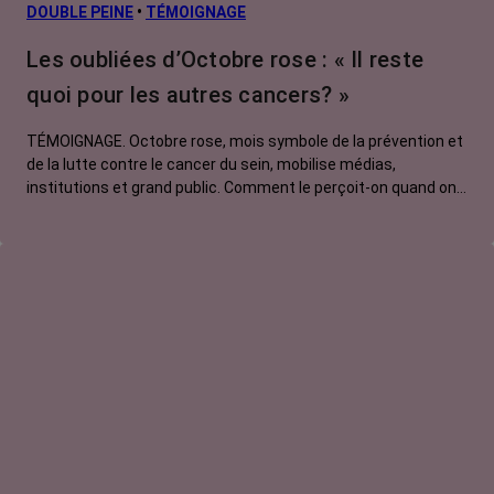
DOUBLE PEINE
•
TÉMOIGNAGE
Les oubliées d’Octobre rose : « Il reste
quoi pour les autres cancers? »
TÉMOIGNAGE. Octobre rose, mois symbole de la prévention et
de la lutte contre le cancer du sein, mobilise médias,
institutions et grand public. Comment le perçoit-on quand on
est une femme touchée par un tout autre cancer ? Manon,
touchée par un cancer du poumon métastatique, regrette que
l'évènement capte autant d'attention au détriment d'autres
causes.