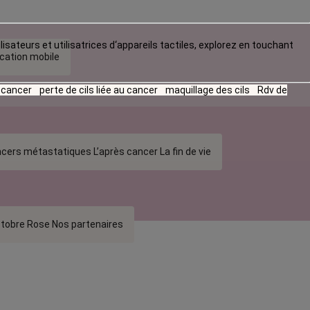
lisateurs et utilisatrices d‘appareils tactiles, explorez en touchant
ication mobile
u cancer
perte de cils liée au cancer
maquillage des cils
Rdv de
cers métastatiques
L’après cancer
La fin de vie
tobre Rose
Nos partenaires