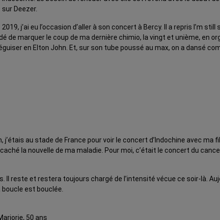
e sur Deezer.
19, j’ai eu l’occasion d’aller à son concert à Bercy. Il a repris I’m sti
cidé de marquer le coup de ma dernière chimio, la vingt et unième, en o
guiser en Elton John. Et, sur son tube poussé au max, on a dansé co
in, j’étais au stade de France pour voir le concert d’Indochine avec ma
 caché la nouvelle de ma maladie. Pour moi, c’était le concert du cance
reste et restera toujours chargé de l’intensité vécue ce soir-là. Aujourd’
 boucle est bouclée.
Marjorie, 50 ans