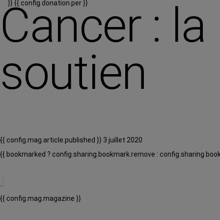
Cancer : 
}}
{{ config.donation.per }}
soutien
{{ config.mag.article.published }} 3 juillet 2020
{{ bookmarked ? config.sharing.bookmark.remove : config.sharing.boo
{{ config.mag.magazine }}