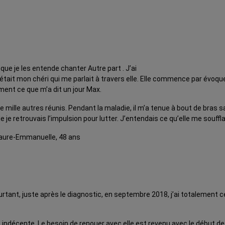
 que je les entende chanter Autre part . J’ai
ait mon chéri qui me parlait à travers elle. Elle commence par évoquer de
ent ce que m’a dit un jour Max.
mille autres réunis. Pendant la maladie, il m’a tenue à bout de bras sans
 retrouvais l’impulsion pour lutter. J’entendais ce qu’elle me soufflait : 
! Laure-Emmanuelle, 48 ans
ourtant, juste après le diagnostic, en septembre 2018, j’ai totaleme
it indécente. Le besoin de renouer avec elle est revenu avec le début 