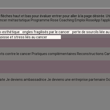
flèches haut et bas pour évaluer entrer pour aller à la page désirée. Uti
ncer métastatique
Programme Rose Coaching Emploi
RoseApp l’appl
io-esthétique
ongles fragilisés par le cancer
perte de sourcils liée a
oisse et stress liés au cancer
ts contre le cancer
Pratiques complémentaires
Reconstructions
Can
rate
Je deviens ambassadrice
Je deviens une entreprise partenaire
Oc