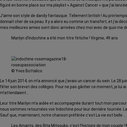
figuré en bonne place sur ma playlist « Against Cancer » que j’ai lancé
J’aime son style de dandy fantasque. Tellement british ! Au printemps 20
donnait cher de sa peau. Il y a alors eu comme un transfert, et j’ai dé
mes meilleures amies sont donc arrivées chez moi avec de quoi me dé
Marilyn d’Indochine a été mon titre fétiche ! Virginie, 49 ans
© Yves Bottalico
Le 14 juin 2014, on m’a annoncé que j’avais un cancer du sein. Le 28 ju
fêter son brevet des collèges. Pour ne pas gâcher ce moment, je lui ai
m’attendaient…
Leur titre Marilyn m’a aidée et accompagnée durant tout mon parcours. Il 
nous sommes retournées voir Indochine pour leur dernière tournée. La
Sauf que, maintenant, notre chanson préférée c’est La vie est belle …
Les Amants, des Rita Mitsouko, c’est l’histoire de mon couple ! 