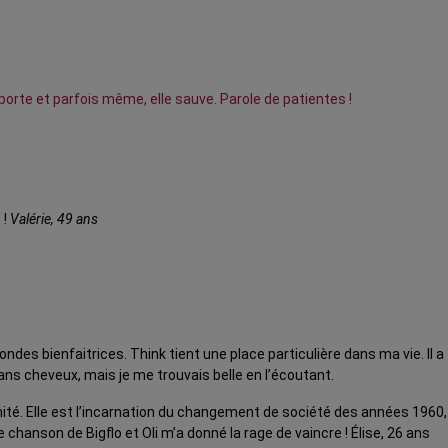
orte et parfois même, elle sauve. Parole de patientes !
 !
Valérie, 49 ans
ndes bienfaitrices. Think tient une place particulière dans ma vie. Il
sans cheveux, mais je me trouvais belle en l’écoutant.
minité. Elle est l’incarnation du changement de société des années 1960,
 chanson de Bigflo et Oli m’a donné la rage de vaincre ! Élise, 26 ans