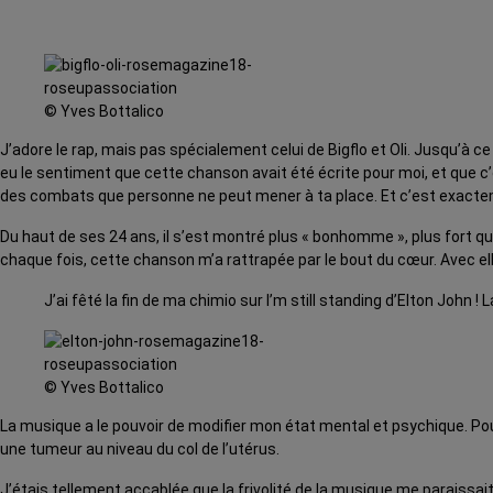
© Yves Bottalico
J’adore le rap, mais pas spécialement celui de Bigflo et Oli. Jusqu’à ce
eu le sentiment que cette chanson avait été écrite pour moi, et que c’ét
des combats que personne ne peut mener à ta place. Et c’est exactem
Du haut de ses 24 ans, il s’est montré plus « bonhomme », plus fort que 
chaque fois, cette chanson m’a rattrapée par le bout du cœur. Avec elle je
J’ai fêté la fin de ma chimio sur I’m still standing d’Elton John 
© Yves Bottalico
La musique a le pouvoir de modifier mon état mental et psychique. P
une tumeur au niveau du col de l’utérus.
J’étais tellement accablée que la frivolité de la musique me paraissa