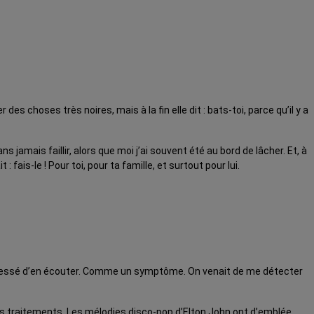
s choses très noires, mais à la fin elle dit : bats-toi, parce qu’il y a
 jamais faillir, alors que moi j’ai souvent été au bord de lâcher. Et, à
fais-le ! Pour toi, pour ta famille, et surtout pour lui.
nt cessé d’en écouter. Comme un symptôme. On venait de me détecter
des traitements. Les mélodies disco-pop d’Elton John ont d’emblée