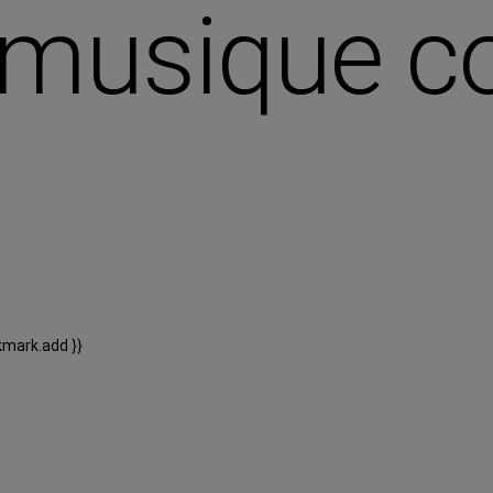
la musique
kmark.add }}