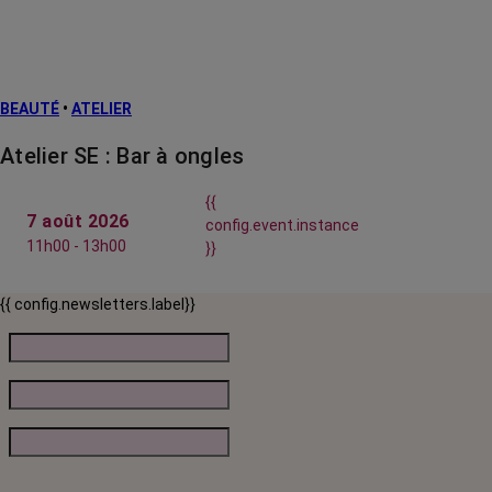
BEAUTÉ
•
ATELIER
Atelier SE : Bar à ongles
{{
7 août 2026
config.event.instance
11h00 - 13h00
}}
{{ config.newsletters.label}}