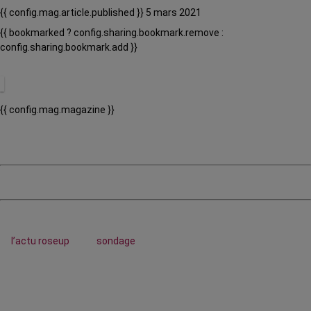
{{ config.mag.article.published }} 5 mars 2021
{{ bookmarked ? config.sharing.bookmark.remove :
config.sharing.bookmark.add }}
{{ config.mag.magazine }}
l’actu roseup
sondage