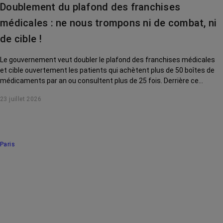
Doublement du plafond des franchises
médicales : ne nous trompons ni de combat, ni
de cible !
Le gouvernement veut doubler le plafond des franchises médicales
et cible ouvertement les patients qui achètent plus de 50 boîtes de
médicaments par an ou consultent plus de 25 fois. Derrière ce
discours sur la « responsabilisation », ce sont en réalité les malades
23 juillet 2026
chroniques, et en premier lieu les personnes touchées par un cancer,
qui vont payer le prix fort. RoseUp alerte : cette mesure ne
responsabilise personne, elle punit des patients qui n'ont pas le choix.
Paris