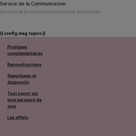
Service de la Communication
Direction de la communication RoseUp Association
{{ config.mag.topics }}
Pratiques
complémentaires
Reconstructions
Symptômes et
diagnostic
Tout savoir sur
mon parcours de
soin
Les effets
secondaires
Cancers