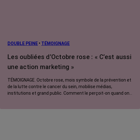
métastatiques
Facteurs de
risque et
prévention
L’après cancer
DOUBLE PEINE
•
TÉMOIGNAGE
Traitements
Les oubliées d’Octobre rose : « C’est aussi
contre le cancer
une action marketing »
La vie autour
TÉMOIGNAGE. Octobre rose, mois symbole de la prévention et
de la lutte contre le cancer du sein, mobilise médias,
institutions et grand public. Comment le perçoit-on quand on
est une femme touchée par un tout autre cancer ?
Emmanuelle, touchée par un cancer du rein métastatique,
soutien l'évènement mais regrette son instrumentalisation à
des fins commerciales.