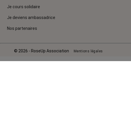
Je cours solidaire
Je deviens ambassadrice
Nos partenaires
© 2026 - RoseUp Association
Mentions légales