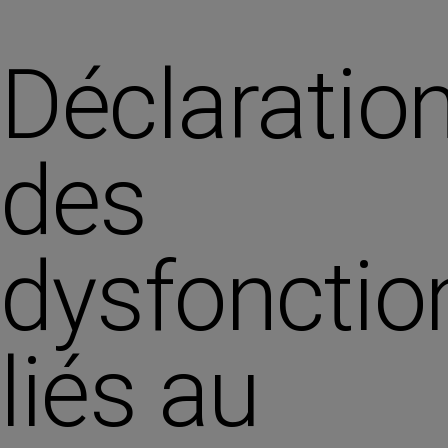
Déclaratio
des
dysfoncti
liés au