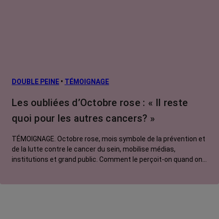
DOUBLE PEINE
•
TÉMOIGNAGE
Les oubliées d’Octobre rose : « Il reste
quoi pour les autres cancers? »
TÉMOIGNAGE. Octobre rose, mois symbole de la prévention et
de la lutte contre le cancer du sein, mobilise médias,
institutions et grand public. Comment le perçoit-on quand on
est une femme touchée par un tout autre cancer ? Manon,
touchée par un cancer du poumon métastatique, regrette que
l'évènement capte autant d'attention au détriment d'autres
causes.