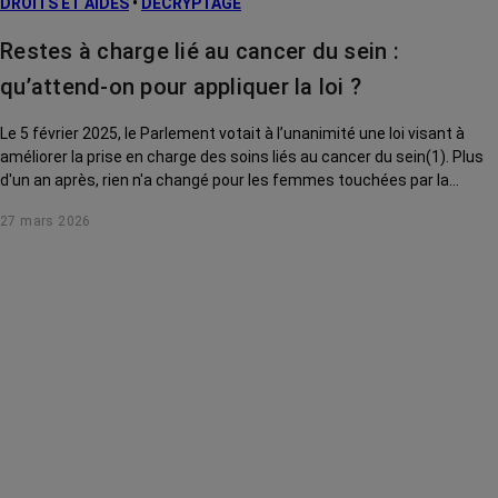
DROITS ET AIDES
•
DÉCRYPTAGE
Restes à charge lié au cancer du sein :
qu’attend-on pour appliquer la loi ?
Le 5 février 2025, le Parlement votait à l’unanimité une loi visant à
améliorer la prise en charge des soins liés au cancer du sein(1). Plus
d'un an après, rien n'a changé pour les femmes touchées par la
maladie. Que prévoyait le texte ? Où en est son application ? On passe
27 mars 2026
au crible chacune des mesures adoptées.